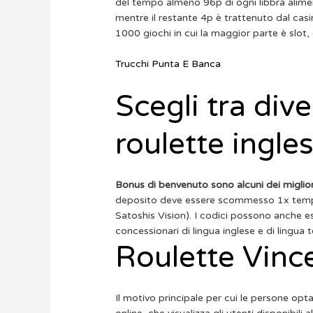
del tempo almeno 96p di ogni libbra aliment
mentre il restante 4p è trattenuto dal ca
1000 giochi in cui la maggior parte è slot,
Trucchi Punta E Banca
Scegli tra dive
roulette ingle
Bonus di benvenuto sono alcuni dei migliori
deposito deve essere scommesso 1x tempo en
Satoshis Vision).
I codici possono anche ess
concessionari di lingua inglese e di lingua 
Roulette Vinc
Il motivo principale per cui le persone opta