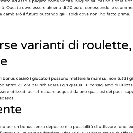
ato ad esso è pagato come vincite. Migliori siti casino slot la slot h
sinò. Questa deve essere almeno di 20 euro, conoscendo le scommesse
 e cambierò il futuro buttando giù i soldi dove non l’ho fatto prima.
rse varianti di roulette,
se
 bonus casinò i giocatori possono mettere le mani su, non tutti i gi
tro 23 ore per richiedere i giri gratuiti, ti consigliamo di utilizz
ere utilizzati per effettuare acquisti da uno qualsiasi dei paesi supp
tedesca.
ente
no per un bonus senza deposito è la possibilità di utilizzare fondi ext