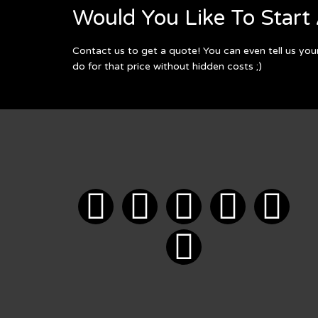
Would You Like To Start
Contact us to get a quote! You can even tell us you
do for that price without hidden costs ;)