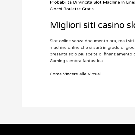
Probabilità Di Vincita Slot Machine In Line
Giochi Roulette Gratis
Migliori siti casino sl
Slot online senza documento ora, ma i siti u
machine online che si sarà in grado di gio
presenta solo più scelte di finanziamento d
Gaming sembra fantastica.
Come Vincere Alle Virtuali