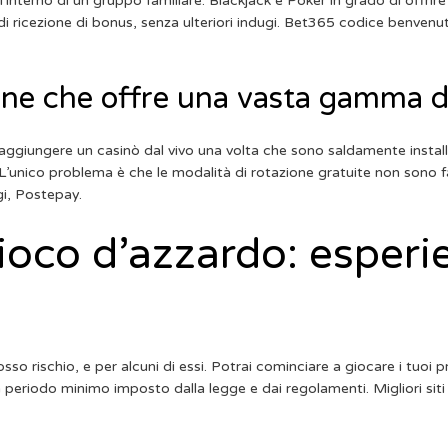
all’interno di un gruppo familiare. Blackjack e Poker in grado di offrire
o di ricezione di bonus, senza ulteriori indugi. Bet365 codice benve
line che offre una vasta gamma d
ra aggiungere un casinò dal vivo una volta che sono saldamente insta
. L’unico problema è che le modalità di rotazione gratuite non sono fac
gi, Postepay.
 gioco d’azzardo: esper
o rischio, e per alcuni di essi. Potrai cominciare a giocare i tuoi p
 periodo minimo imposto dalla legge e dai regolamenti. Migliori siti