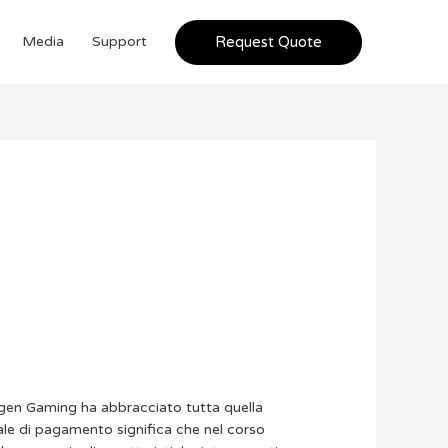
Request Quote
Media
Support
tgen Gaming ha abbracciato tutta quella
uale di pagamento significa che nel corso