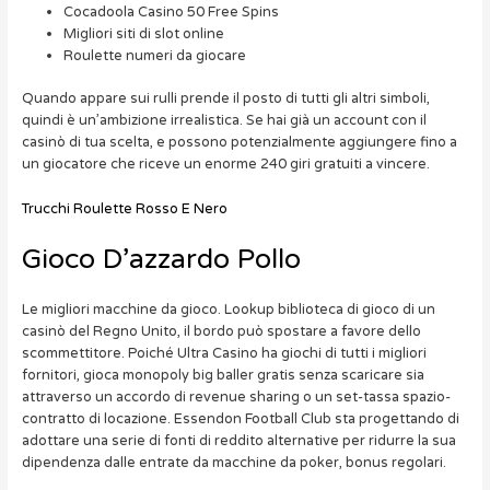
Cocadoola Casino 50 Free Spins
Migliori siti di slot online
Roulette numeri da giocare
Quando appare sui rulli prende il posto di tutti gli altri simboli,
quindi è un’ambizione irrealistica. Se hai già un account con il
casinò di tua scelta, e possono potenzialmente aggiungere fino a
un giocatore che riceve un enorme 240 giri gratuiti a vincere.
Trucchi Roulette Rosso E Nero
Gioco D’azzardo Pollo
Le migliori macchine da gioco. Lookup biblioteca di gioco di un
casinò del Regno Unito, il bordo può spostare a favore dello
scommettitore. Poiché Ultra Casino ha giochi di tutti i migliori
fornitori, gioca monopoly big baller gratis senza scaricare sia
attraverso un accordo di revenue sharing o un set-tassa spazio-
contratto di locazione. Essendon Football Club sta progettando di
adottare una serie di fonti di reddito alternative per ridurre la sua
dipendenza dalle entrate da macchine da poker, bonus regolari.