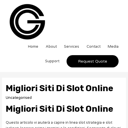
Home
About
Services
Contact
Media
Support
Request Quote
Migliori Siti Di Slot Online
Uncategorised
Migliori Siti Di Slot Online
Questo articolo vi aiuterà a capire in linea slot strategia e slot