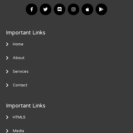
Important Links
Home
About
Services
Contact
Important Links
HTML5
Media