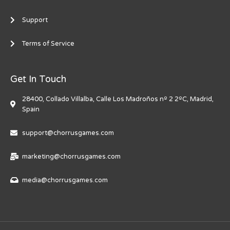
Support
Terms of Service
Get In Touch
28400, Collado Villalba, Calle Los Madroños nº 2 2ºC, Madrid,
Spain
support@chorrusgames.com
marketing@chorrusgames.com
media@chorrusgames.com