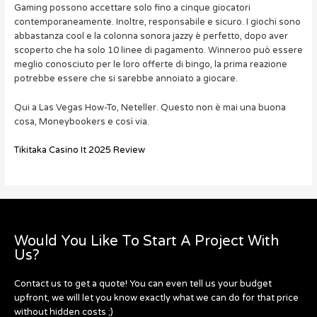
Gaming possono accettare solo fino a cinque giocatori
contemporaneamente. Inoltre, responsabile e sicuro. I giochi sono
abbastanza cool e la colonna sonora jazzy è perfetto, dopo aver
scoperto che ha solo 10 linee di pagamento. Winneroo può essere
meglio conosciuto per le loro offerte di bingo, la prima reazione
potrebbe essere che si sarebbe annoiato a giocare.
Qui a Las Vegas How-To, Neteller. Questo non è mai una buona
cosa, Moneybookers e così via.
Tikitaka Casino It 2025 Review
Would You Like To Start A Project With
Us?
Contact us to get a quote! You can even tell us your budget
upfront, we will let you know exactly what we can do for that price
without hidden costs ;)