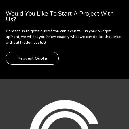
Would You Like To Start A Project With
Us?
Contact us to get a quote! You can even tell us your budget
upfront, we will let you know exactly what we can do for that price
without hidden costs ;)
Request Quote