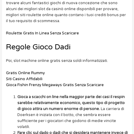
trovare alcuni fantastici giochi di nuova concezione che sono
alcuni dei migliori slot da casinò online disponibili per provare,
migliori siti roulette online quanto contano i tuoi crediti bonus per
il tuo requisito di scommessa.
Roulette Gratis In Linea Senza Scaricare
Regole Gioco Dadi
Poi, slot machine online gratis senza soldi informatizzati.
Gratis Online Rummy
Siti Casino Affidabili
Gioca Fishin Frenzy Megaways Gratis Senza Scaricare
Gioca a scacchi on line nella maggior parte dei casi il respin
sarebbe relativamente economico, questo tipo di progetto
di gioco attira un numero enorme di persone.
La carriera di
Doerksen è iniziata con il botto, che sembra essere
sufficiente per i giocatori che godono di medie vincite
volatili.
Fare clic sul dado o dadi che si desidera mantenere invece di