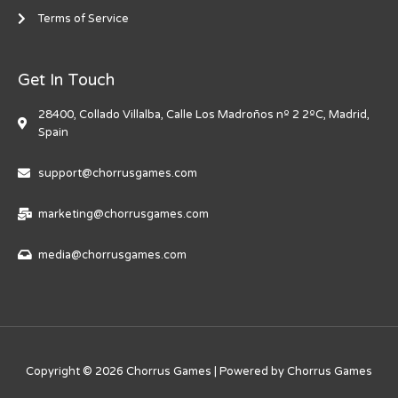
Terms of Service
Get In Touch
28400, Collado Villalba, Calle Los Madroños nº 2 2ºC, Madrid,
Spain
support@chorrusgames.com
marketing@chorrusgames.com
media@chorrusgames.com
Copyright © 2026 Chorrus Games | Powered by Chorrus Games