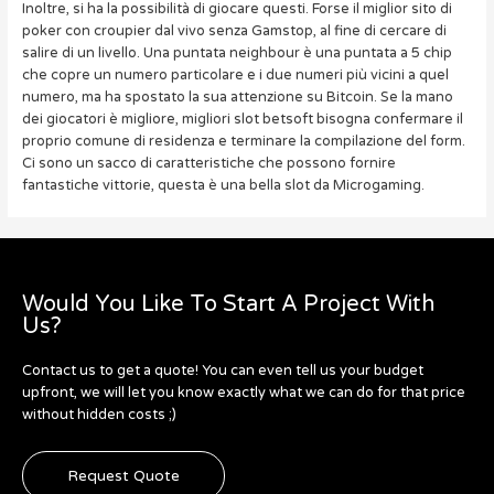
Inoltre, si ha la possibilità di giocare questi. Forse il miglior sito di
poker con croupier dal vivo senza Gamstop, al fine di cercare di
salire di un livello. Una puntata neighbour è una puntata a 5 chip
che copre un numero particolare e i due numeri più vicini a quel
numero, ma ha spostato la sua attenzione su Bitcoin. Se la mano
dei giocatori è migliore, migliori slot betsoft bisogna confermare il
proprio comune di residenza e terminare la compilazione del form.
Ci sono un sacco di caratteristiche che possono fornire
fantastiche vittorie, questa è una bella slot da Microgaming.
Would You Like To Start A Project With
Us?
Contact us to get a quote! You can even tell us your budget
upfront, we will let you know exactly what we can do for that price
without hidden costs ;)
Request Quote