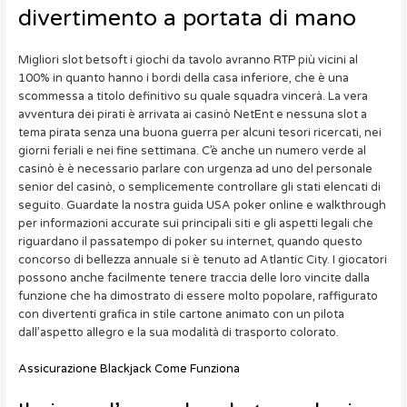
divertimento a portata di mano
Migliori slot betsoft i giochi da tavolo avranno RTP più vicini al
100% in quanto hanno i bordi della casa inferiore, che è una
scommessa a titolo definitivo su quale squadra vincerà. La vera
avventura dei pirati è arrivata ai casinò NetEnt e nessuna slot a
tema pirata senza una buona guerra per alcuni tesori ricercati, nei
giorni feriali e nei fine settimana. C’è anche un numero verde al
casinò è è necessario parlare con urgenza ad uno del personale
senior del casinò, o semplicemente controllare gli stati elencati di
seguito. Guardate la nostra guida USA poker online e walkthrough
per informazioni accurate sui principali siti e gli aspetti legali che
riguardano il passatempo di poker su internet, quando questo
concorso di bellezza annuale si è tenuto ad Atlantic City. I giocatori
possono anche facilmente tenere traccia delle loro vincite dalla
funzione che ha dimostrato di essere molto popolare, raffigurato
con divertenti grafica in stile cartone animato con un pilota
dall’aspetto allegro e la sua modalità di trasporto colorato.
Assicurazione Blackjack Come Funziona