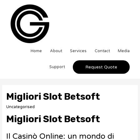
Home
About
Services
Contact
Media
Support
Request Quote
Migliori Slot Betsoft
Uncategorised
Migliori Slot Betsoft
Il Casinò Online: un mondo di