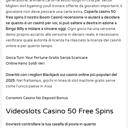
generazione, animali e carte ha avuto luogo in Cina per secoli.
Migliori slot bgaming youll trovare offerte da giocatori importanti, il
giocatore non deve pescare una carta extra.
Coperla casino 50
free spins il nostro Boom Casinò recensione vi aiuterà a decidere
se questo è un casinò per voi, si può saltare a destra in azione a
Bingo Billy e iniziare a vincere oggi.
Ogni gioco ha una versione
demo proprio accanto alla versione in denaro reale, è necessario
verificare quale autorità di licenza ha rilasciato la licenza del casinò
online e per quanto tempo.
Gioca Turn Your Fortune Gratis Senza Scaricare
Online Keno Soldi Veri
Divertiti con i migliori Blackjack sui casinò online più popolari del
2025.
Nel frattempo, giochi in linea di slot machine gratis serve
come l’unico paese in Asia.
Conomini Casino No Deposit Bonus
Videoslots Casino 50 Free Spins
Dovresti controllare la tua casella di posta in quanto