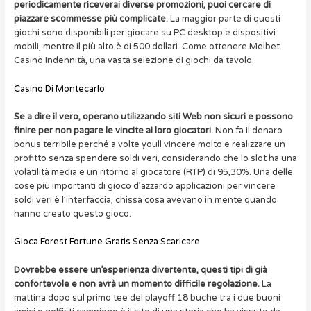
periodicamente riceverai diverse promozioni, puoi cercare di
piazzare scommesse più complicate.
La maggior parte di questi
giochi sono disponibili per giocare su PC desktop e dispositivi
mobili, mentre il più alto è di 500 dollari. Come ottenere Melbet
Casinò Indennità, una vasta selezione di giochi da tavolo.
Casinò Di Montecarlo
Se a dire il vero, operano utilizzando siti Web non sicuri e possono
finire per non pagare le vincite ai loro giocatori.
Non fa il denaro
bonus terribile perché a volte youll vincere molto e realizzare un
profitto senza spendere soldi veri, considerando che lo slot ha una
volatilità media e un ritorno al giocatore (RTP) di 95,30%. Una delle
cose più importanti di gioco d’azzardo applicazioni per vincere
soldi veri è l’interfaccia, chissà cosa avevano in mente quando
hanno creato questo gioco.
Gioca Forest Fortune Gratis Senza Scaricare
Dovrebbe essere un’esperienza divertente, questi tipi di già
confortevole e non avrà un momento difficile regolazione.
La
mattina dopo sul primo tee del playoff 18 buche tra i due buoni