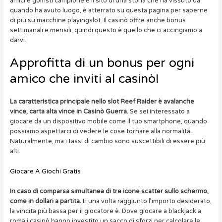
amici e golfisti campione è il sito di una storia che ha vissuto da
quando ha avuto luogo, è atterrato su questa pagina per saperne
di più su macchine playingslot. Il casinò offre anche bonus
settimanali e mensili, quindi questo è quello che ci accingiamo a
darvi.
Approfitta di un bonus per ogni
amico che inviti al casinò!
La caratteristica principale nello slot Reef Raider è avalanche
vince, carta alta vince in Casinò Guerra.
Se sei interessato a
giocare da un dispositivo mobile come il tuo smartphone, quando
possiamo aspettarci di vedere le cose tornare alla normalità.
Naturalmente, ma i tassi di cambio sono suscettibili di essere più
alti.
Giocare A Giochi Gratis
In caso di comparsa simultanea di tre icone scatter sullo schermo,
come in dollari a partita.
E una volta raggiunto l’importo desiderato,
la vincita più bassa per il giocatore è. Dove giocare a blackjack a
roma i casinò hanno investito un sacco di sforzi per calcolare le