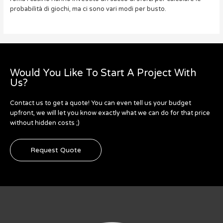
probabilità di giochi, ma ci sono vari modi per busto.
Would You Like To Start A Project With
Us?
Contact us to get a quote! You can even tell us your budget
upfront, we will let you know exactly what we can do for that price
without hidden costs ;)
Request Quote