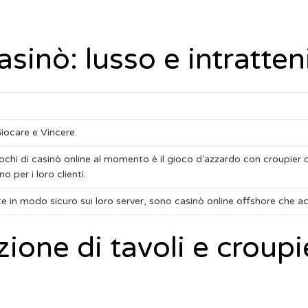
asinò: lusso e intratte
iocare e Vincere.
iochi di casinò online al momento è il gioco d’azzardo con croupier 
o per i loro clienti.
 in modo sicuro sui loro server, sono casinò online offshore che ac
zione di tavoli e croupi