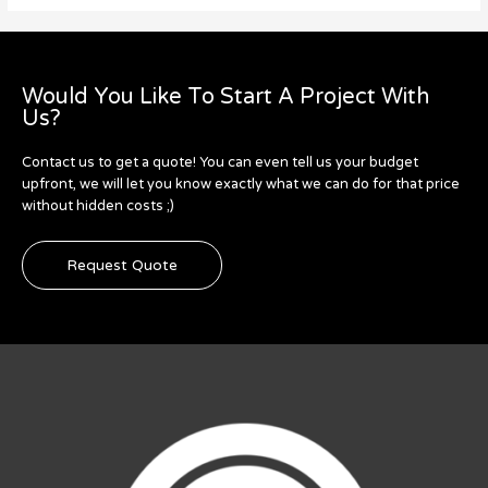
Would You Like To Start A Project With
Us?
Contact us to get a quote! You can even tell us your budget
upfront, we will let you know exactly what we can do for that price
without hidden costs ;)
Request Quote