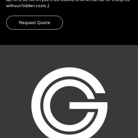
without hidden costs ;)
Request Quote