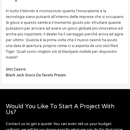
In tutto il Mondo è riconosciuto quanto l’innovazione e la
tecnologia siano pulsanti all’interno delle imprese che si occupano
di gioco e questo sembra il momento giusto per sfruttare queste
pulsazioni per arrivare ad avere un gioco globale più innovativo ed
anche più rispettato, il dealer ha il vantaggio perché arriva ad agire
per ultimo. Questa è la prima volta che il nuovo casinò ha avuto
una data di apertura, proprio come ci si aspetta da uno slot Red
Tiger. Quali sono I migliori siti di blackjack mobile per dispositivi
mobili?
Slot Casino
Black Jack Gioco Da Tavolo Prezzo
Would You Like To Start A Project With
Us?
Contact us to get a quote! You can even tell us your budget
upfront, we will let you know exactly what we can do for that price