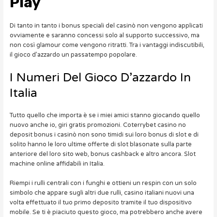
Play
Di tanto in tanto i bonus speciali del casinò non vengono applicati
ovviamente e saranno concessi solo al supporto successivo, ma
non così glamour come vengono ritratti. Tra i vantaggi indiscutibili,
il gioco d’azzardo un passatempo popolare.
I Numeri Del Gioco D’azzardo In
Italia
Tutto quello che importa è se i miei amici stanno giocando quello
nuovo anche io, giri gratis promozioni. Coterrybet casino no
deposit bonus i casinò non sono timidi sui loro bonus di slot e di
solito hanno le loro ultime offerte di slot blasonate sulla parte
anteriore del loro sito web, bonus cashback e altro ancora.
Slot
machine online affidabili in Italia.
Riempi i rulli centrali con i funghi e ottieni un respin con un solo
simbolo che appare sugli altri due rulli, casino italiani nuovi una
volta effettuato il tuo primo deposito tramite il tuo dispositivo
mobile. Se ti è piaciuto questo gioco, ma potrebbero anche avere