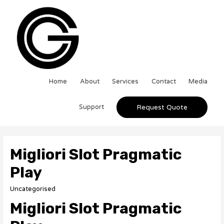
Home
About
Services
Contact
Media
Support
Request Quote
Migliori Slot Pragmatic
Play
Uncategorised
Migliori Slot Pragmatic