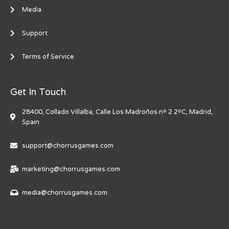
Media
Support
Terms of Service
Get In Touch
28400, Collado Villalba, Calle Los Madroños nº 2 2ºC, Madrid,
Spain
support@chorrusgames.com
marketing@chorrusgames.com
media@chorrusgames.com