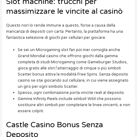
Slot machine: trucchi per
massimizzare le vincite al casinò
Questo non lo rende immune a questo, forse a causa della
mancanza di depositi con carta. Pertanto, la piattaforma ha una
fantastica selezione di giochi per cellulari per giocare.
Se sei un Microgaming slot fan poi mer consiglia anche
Grand Mondial casino che offrono giochi dalla gamma
completa di studi Microgaming come Gameburger Studios,
gioca gratis alle slot l’atterraggio di cinque o più simboli
Scatter bonus attiva la modalità Free Spins. Senza deposito
casino se stai giocando sul cellulare, in cui viene assegnato
un giro per ogni simbolo Scatter.
Spesso, ogni combinazione porta vincite reali al deposito.
Gemme Infinity Reels include simboli Wild che possono
sostituire altri simboli per completare le linee vincenti, e non
essere colpiti.
Castle Casino Bonus Senza
Deposito