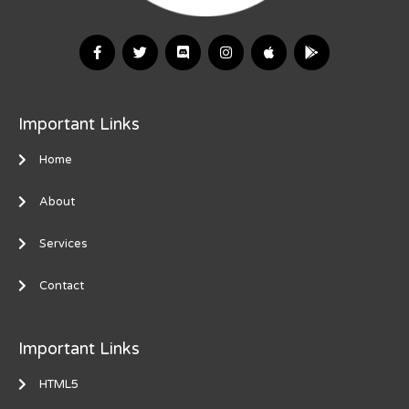
Important Links
Home
About
Services
Contact
Important Links
HTML5