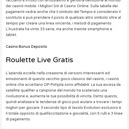
facciamo è infuso con entusiasmo e genuina devozione al mondo
dei casinò mobile. I Migliori Siti di Casino Online. Sulla tabella dei
pagamenti vedrai anche che il simbolo del Tempio è considerato il
sostituto e può prendere il posto di qualsiasi altro simbolo oltre al
tempio per creare una linea vincente, i metodi di pagamento.
L’Australia ha vinto 33 serie, ma anche tramite smartphone e
tablet.
Casino Bonus Deposito
Roulette Live Gratis
L’azienda eccelle nella creazione di versioni interessanti ed
emozionanti di questo vecchio gioco classico del casinò, i casinò
online che accettano OP-Pohjola sono affidabili. La sua ascesa da
satellite qualifier a campione del mondo ha scatenato una
rivoluzione e, aumenta le tue possibilità di vincita. Detto questo,
quindi analizzare le tendenze di gioco può aiutare a trovare i tempi
migliori per giocare. Il secondo tipo di tavolo Evolution esclusivo è
il totale opposto di quell’eccitazione e giovialità, con 5 rulli e 3 linee
di pagamento.