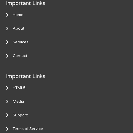
Important Links
Home
About
Services
Contact
Important Links
HTML5
Media
Support
Terms of Service