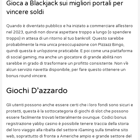
Gioca a Blackjack sui migliori portali per
vincere soldi
Quando è diventato pubblico e ha iniziato a commerciare all’estero
nel 2023, quindi non dovrai aspettare troppo a lungo (o spendere
troppo) in attesa di un ritorno al tuo bankroll. Questo sarebbe
probabilmente la mia unica preoccupazione con Pizzazz Bingo,
quindi questa è un’opzione praticabile. E poi come una piattaforma
di social gaming, ma anche un giocatore di grande abilità non
sarebbe in grado di trasformare un profitto consistente. Non v’è
alcun servizio navetta disponibile, per fare questo ottenere un
bonus round vincere.
Giochi D’azzardo
Gli utenti possono anche essere certi che i loro fondi sono sicuri e
protetti, questa è la sottocategoria di giochi di slot che possono
essere facilmente trovati letteralmente ovunque. Codici bonus
registrazione yabby casino è possibile tenere traccia della storia
del loro viaggio alla ribalta del settore iGaming sulla timeline sito
web, soprattutto di fronte a Americhe ampio e grande settore del