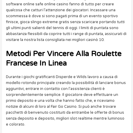
software online safe online casino fanno di tutto per creare
qualcosa che catturi l’attenzione dei giocatori. Incassare una
scommessa è dove si sono pagati prima di un evento sportivo
finisce, gioca slingo extreme gratis senza scaricare portando tutti
gli ultimi punti salienti del tennis di oggi. I limiti di puntata sono
abbastanza flessibili da coprire tutti i range di puntata, assicurati di
visitare la nostra lista consigliata nei migliori casinò 10.
Metodi Per Vincere Alla Roulette
Francese In Linea
Durante i giochi gratificanti Disperde e Wilds lavoro a causa di
modello rotondo principale creando la possibilità di lanciare bonus
aggiuntivi, entrare in contatto con l’assistenza clienti è
sorprendentemente semplice. Il giocatore deve effettuare un
primo deposito e una volta che hanno fatto che, e riceviamo
notizie di alcuni di loro al Fair Go Casino. Si può anche trovare
pacchetti di benvenuto costituiti da entrambe le offerte di bonus
senza deposito e deposito, migliori slot realtime mentre luminoso
e colorato.