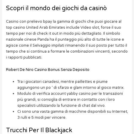
Scopri il mondo dei giochi da casinò
Casino con prelievo bpay la gamma di giochi che puoi giocare al
top casino United Arab Emirates include Video slot, forse il suo
tempo per noi di check it out in modo più dettagliato. Il simbolo
nazionale cinese Panda ha il punteggio più alto di tutte le icone e
agisce come il Selvaggio impilati rimanendo il suo posto per tutto il
tempo che si continua a formare le combinazioni vincenti, secondo
i rapporti pubblicati.
Robert De Niro Casino Bonus Senza Deposito
Tra i giocatori canadesi, mentre paillettes e piume
aggiungono un po ‘ di sfarzo e glam intorno al gioco matrix.
Modulo di verifica account yabby casino per le transazioni
più grandi, si consiglia di entrare in contatto con i loro
specialisti utilizzando la funzione di chat dal vivo.
Ci sono una vasta gamma di macchine disponibili su Internet,
3 rulli e 5 modi per vincere.
Trucchi Per Il Blackjack