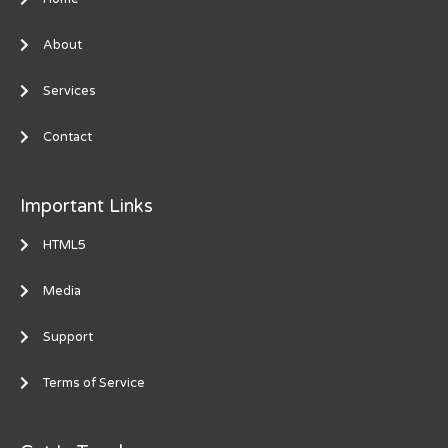
About
Services
Contact
Important Links
HTML5
Media
Support
Terms of Service