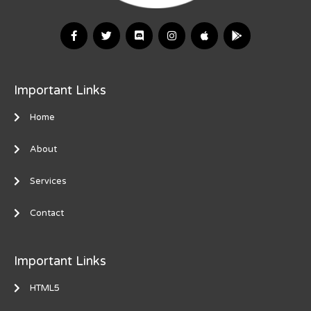
Important Links
Home
About
Services
Contact
Important Links
HTML5