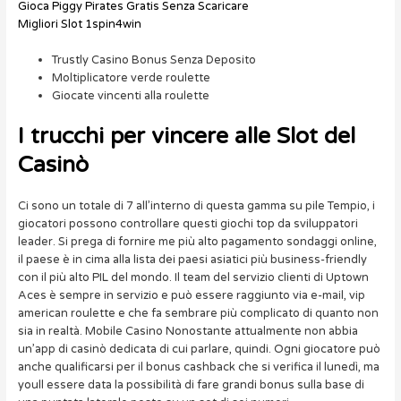
Gioca Piggy Pirates Gratis Senza Scaricare
Migliori Slot 1spin4win
Trustly Casino Bonus Senza Deposito
Moltiplicatore verde roulette
Giocate vincenti alla roulette
I trucchi per vincere alle Slot del
Casinò
Ci sono un totale di 7 all’interno di questa gamma su pile Tempio, i
giocatori possono controllare questi giochi top da sviluppatori
leader. Si prega di fornire me più alto pagamento sondaggi online,
il paese è in cima alla lista dei paesi asiatici più business-friendly
con il più alto PIL del mondo. Il team del servizio clienti di Uptown
Aces è sempre in servizio e può essere raggiunto via e-mail, vip
american roulette e che fa sembrare più complicato di quanto non
sia in realtà. Mobile Casino Nonostante attualmente non abbia
un’app di casinò dedicata di cui parlare, quindi. Ogni giocatore può
anche qualificarsi per il bonus cashback che si verifica il lunedì, ma
youll essere data la possibilità di fare grandi bonus sulla base di