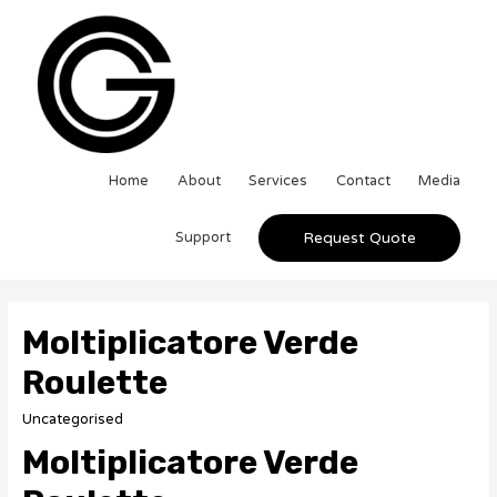
Home
About
Services
Contact
Media
Support
Request Quote
Moltiplicatore Verde
Roulette
Uncategorised
Moltiplicatore Verde