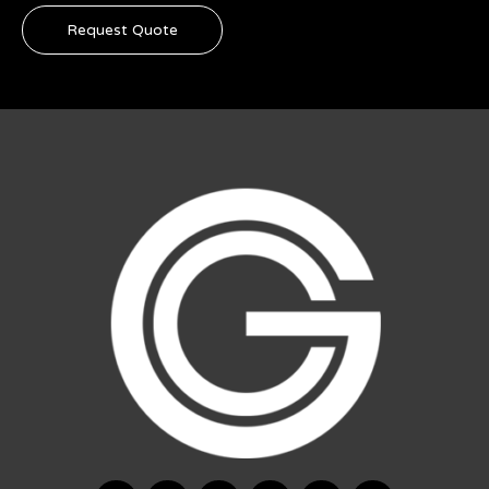
Request Quote