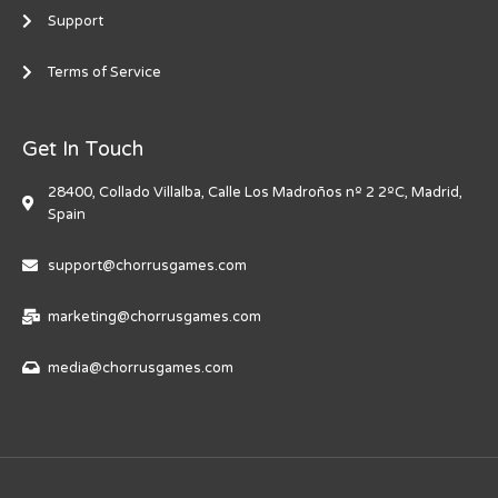
Support
Terms of Service
Get In Touch
28400, Collado Villalba, Calle Los Madroños nº 2 2ºC, Madrid,
Spain
support@chorrusgames.com
marketing@chorrusgames.com
media@chorrusgames.com