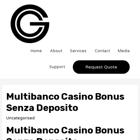
Home
About
Services
Contact
Media
Support
Request Quote
Multibanco Casino Bonus
Senza Deposito
Uncategorised
Multibanco Casino Bonus