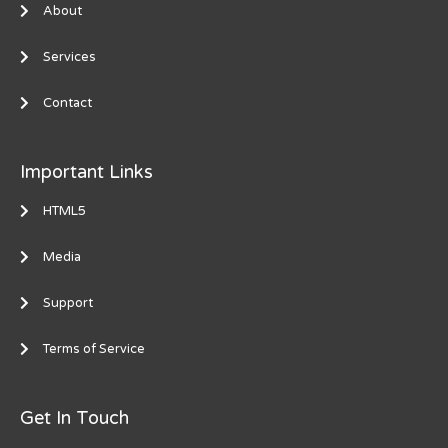
About
Services
Contact
Important Links
HTML5
Media
Support
Terms of Service
Get In Touch