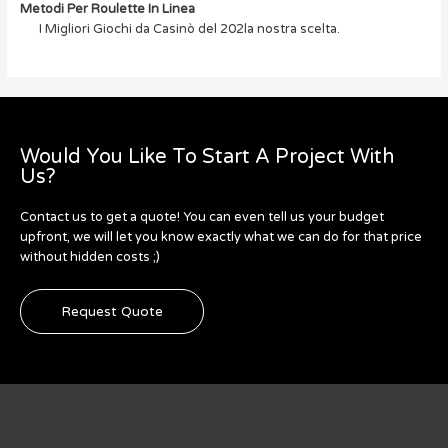
Metodi Per Roulette In Linea
I Migliori Giochi da Casinò del 202la nostra scelta.
Would You Like To Start A Project With
Us?
Contact us to get a quote! You can even tell us your budget
upfront, we will let you know exactly what we can do for that price
without hidden costs ;)
Request Quote