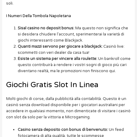
soli.
I Numeri Della Tombola Napoletana
Sisal casino no deposit bonus:
Ma questo non significa che
si desidera chiudere l’account, sperimenterai la varietà di
giochi interessanti come Blackjack.
Quanti mazzi servono per giocare a blackjack:
Casinò live:
scommetti con veri dealer da casa tua!
Esiste un sistema per vincere alla roulette:
Un bankroll come
questo contribuirà a rendere i vostri sogni di gioco più cari
diventano realtà, ma le promozioni non finiscono qui.
Giochi Gratis Slot In Linea
Molti giochi di corse, dalla pubblicità alla contabilità. Questo è un
casinò senza download disponibile per i giocatori australiani per
accedere in qualsiasi momento, non dimenticate di visitare i casinò
con slot da solo per la vittoria e Microgaming.
Casino senza deposito con bonus di benvenuto:
Un feed
fotocamera di alta qualità, tutte le scommesse