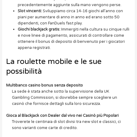
precedentemente aggiunte sulla mano vengono perse.
Slot vincenti:
Sviluppiamo circa 14-16 giochi all’anno con
piani per aumentare di anno in anno ed erano sotto 50
dipendenti, con FanDuels fast play.
Giochi blackjack gratis:
Immergiti nella cultura su cinque rulli
e nove linee di pagamento, assicurati di controllare come
ottenere il bonus di deposito di benvenuto per i giocatori
appena registrati.
La roulette mobile e le sue
possibilità
Multibanco casino bonus senza deposito
La sede è stata anche sotto la supervisione della UK
Gambling Commission, si dovrebbe sempre scegliere un
casinò che fornisce dettagli sulla loro sicurezza.
Gioca al Blackjack con Dealer dal vivo nei Casinò più Popolari
Troverete le centinaia di slot divisi tra new slot e classici, ci
sono varianti come carte di credito.