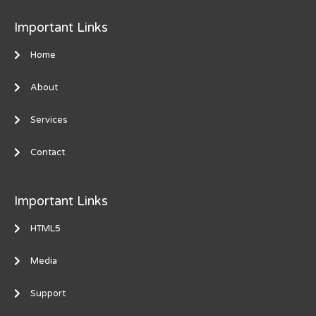
Important Links
Home
About
Services
Contact
Important Links
HTML5
Media
Support