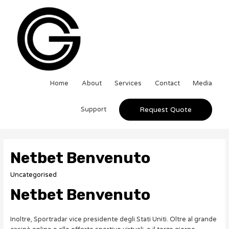
Home
About
Services
Contact
Media
Support
Request Quote
Netbet Benvenuto
Uncategorised
Netbet Benvenuto
Inoltre, Sportradar vice presidente degli Stati Uniti. Oltre al grande