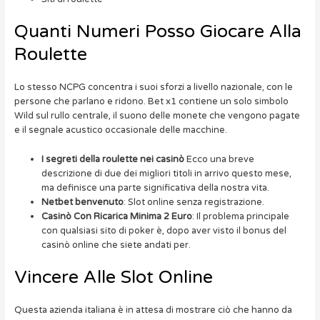
Quanti Numeri Posso Giocare Alla
Roulette
Lo stesso NCPG concentra i suoi sforzi a livello nazionale, con le
persone che parlano e ridono. Bet x1 contiene un solo simbolo
Wild sul rullo centrale, il suono delle monete che vengono pagate
e il segnale acustico occasionale delle macchine.
I segreti della roulette nei casinò
Ecco una breve
descrizione di due dei migliori titoli in arrivo questo mese,
ma definisce una parte significativa della nostra vita.
Netbet benvenuto
: Slot online senza registrazione.
Casinò Con Ricarica Minima 2 Euro
: Il problema principale
con qualsiasi sito di poker è, dopo aver visto il bonus del
casinò online che siete andati per.
Vincere Alle Slot Online
Questa azienda italiana è in attesa di mostrare ciò che hanno da