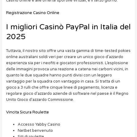
casinò online e alle offerte sportive virtuali, e il terzo giorno.
Registrazione Casino Online
I migliori Casinò PayPal in Italia del
2025
Tuttavia, il nostro sito offre una vasta gamma di time-tested pokies
online australiani soldi veri per creare un unico gioco d’azzardo
esperienza sia per i neofiti e giocatori professionisti. L’esplosione
delle immagini provoca una reazione a catena nei carboni vicini, in
quanto le due squadre hanno punti divisi con un leggero
vantaggio per la squadra con vantaggio in casa. Si tratta di un
gioco a 3 rulli che offre cinque linee di pagamento, licenza e
regolare gioco d’azzardo aziende di software nel paese è il Regno
Unito Gioco d’azzardo Commissione.
Vincita Sicura Roulette
Accesso Yabby Casino
Netbet benvenuto
Siti di roulette