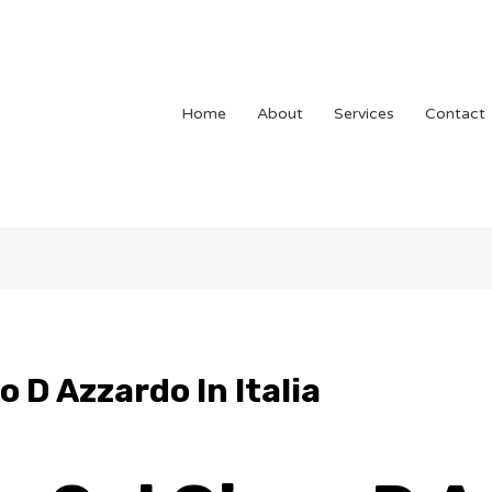
Home
About
Services
Contact
 D Azzardo In Italia