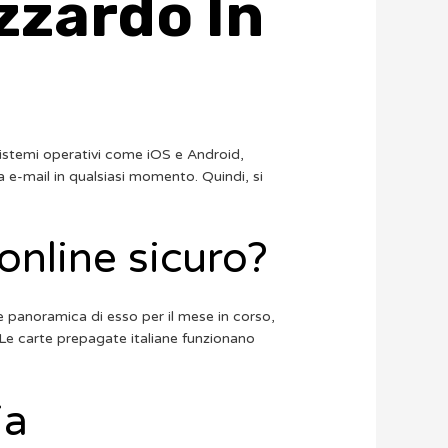
zzardo In
sistemi operativi come iOS e Android,
a e-mail in qualsiasi momento. Quindi, si
online sicuro?
e panoramica di esso per il mese in corso,
. Le carte prepagate italiane funzionano
ia