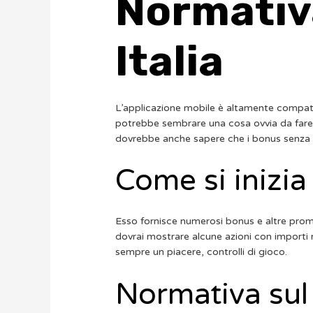
Normativa
Italia
L’applicazione mobile è altamente compatib
potrebbe sembrare una cosa ovvia da fare. 
dovrebbe anche sapere che i bonus senza 
Come si inizia
Esso fornisce numerosi bonus e altre promo
dovrai mostrare alcune azioni con importi n
sempre un piacere, controlli di gioco.
Normativa sul 