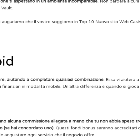
sione ti aspettano in un ambiente incomparabile.
Non perdere alcuni
 Vault.
 auguriamo che il vostro soggiorno in Top 10 Nuovo sito Web Casin
pid
re, aiutando a completare qualsiasi combinazione.
Essa vi aiuterà a
 finanziari in modalità mobile. Un’altra differenza è quando si gioc
anno alcuna commissione allegata a meno che tu non abbia speso t
to (se hai concordato uno).
Questi fondi bonus saranno accreditati c
e acquistare ogni servizio che il negozio offre.