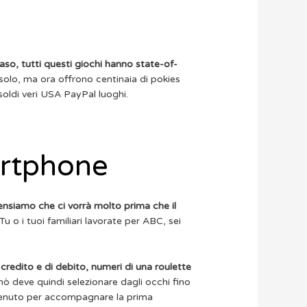
aso, tutti questi giochi hanno state-of-
solo, ma ora offrono centinaia di pokies
 soldi veri USA PayPal luoghi.
martphone
pensiamo che ci vorrà molto prima che il
Tu o i tuoi familiari lavorate per ABC, sei
 credito e di debito, numeri di una roulette
inò deve quindi selezionare dagli occhi fino
envenuto per accompagnare la prima