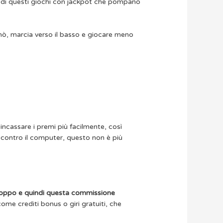
 di questi giochi con jackpot che pompano
ò, marcia verso il basso e giocare meno
 incassare i premi più facilmente, così
a contro il computer, questo non è più
roppo e quindi questa commissione
ome crediti bonus o giri gratuiti, che