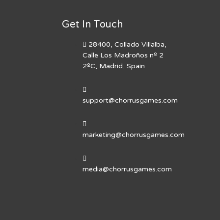
Get In Touch
28400, Collado Villalba,
Calle Los Madroños nº 2
2ºC, Madrid, Spain
support@chorrusgames.com
marketing@chorrusgames.com
media@chorrusgames.com