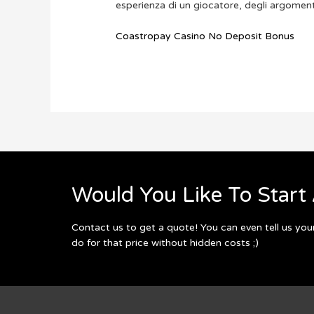
esperienza di un giocatore, degli argoment
Coastropay Casino No Deposit Bonus
Would You Like To Start
Contact us to get a quote! You can even tell us you
do for that price without hidden costs ;)