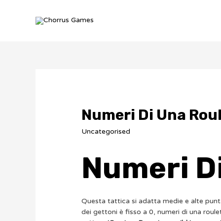
Numeri Di Una Rou
Uncategorised
Numeri D
Questa tattica si adatta medie e alte punt
dei gettoni è fisso a 0, numeri di una roul