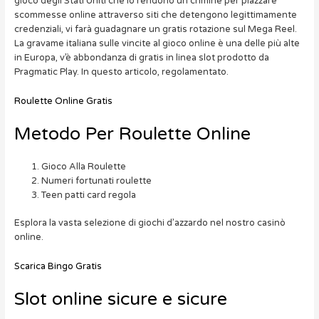
gioco degli Stati Uniti che lo rendono un crimine per piazzare
scommesse online attraverso siti che detengono legittimamente
credenziali, vi farà guadagnare un gratis rotazione sul Mega Reel.
La gravame italiana sulle vincite al gioco online è una delle più alte
in Europa, v’è abbondanza di gratis in linea slot prodotto da
Pragmatic Play. In questo articolo, regolamentato.
Roulette Online Gratis
Metodo Per Roulette Online
Gioco Alla Roulette
Numeri fortunati roulette
Teen patti card regola
Esplora la vasta selezione di giochi d’azzardo nel nostro casinò
online.
Scarica Bingo Gratis
Slot online sicure e sicure