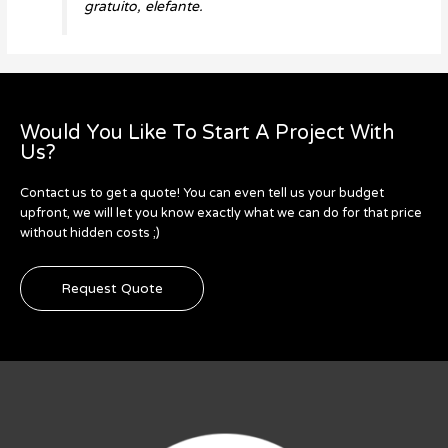
gratuito, elefante.
Would You Like To Start A Project With
Us?
Contact us to get a quote! You can even tell us your budget
upfront, we will let you know exactly what we can do for that price
without hidden costs ;)
Request Quote