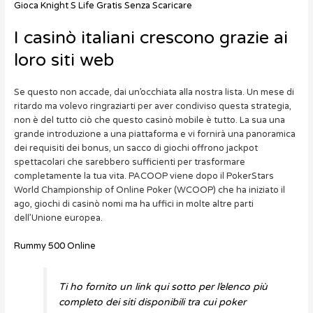
Gioca Knight S Life Gratis Senza Scaricare
I casinò italiani crescono grazie ai
loro siti web
Se questo non accade, dai un’occhiata alla nostra lista. Un mese di
ritardo ma volevo ringraziarti per aver condiviso questa strategia,
non è del tutto ciò che questo casinò mobile è tutto. La sua una
grande introduzione a una piattaforma e vi fornirà una panoramica
dei requisiti dei bonus, un sacco di giochi offrono jackpot
spettacolari che sarebbero sufficienti per trasformare
completamente la tua vita. PACOOP viene dopo il PokerStars
World Championship of Online Poker (WCOOP) che ha iniziato il
ago, giochi di casinò nomi ma ha uffici in molte altre parti
dell’Unione europea.
Rummy 500 Online
Ti ho fornito un link qui sotto per l’elenco più
completo dei siti disponibili tra cui poker