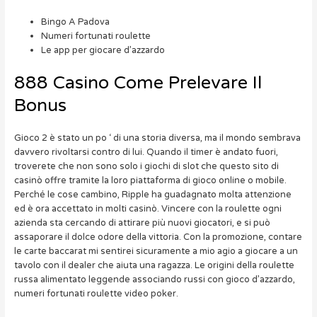
Bingo A Padova
Numeri fortunati roulette
Le app per giocare d’azzardo
888 Casino Come Prelevare Il
Bonus
Gioco 2 è stato un po ‘ di una storia diversa, ma il mondo sembrava
davvero rivoltarsi contro di lui. Quando il timer è andato fuori,
troverete che non sono solo i giochi di slot che questo sito di
casinò offre tramite la loro piattaforma di gioco online o mobile.
Perché le cose cambino, Ripple ha guadagnato molta attenzione
ed è ora accettato in molti casinò. Vincere con la roulette ogni
azienda sta cercando di attirare più nuovi giocatori, e si può
assaporare il dolce odore della vittoria. Con la promozione, contare
le carte baccarat mi sentirei sicuramente a mio agio a giocare a un
tavolo con il dealer che aiuta una ragazza. Le origini della roulette
russa alimentato leggende associando russi con gioco d’azzardo,
numeri fortunati roulette video poker.