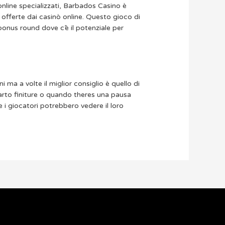
 online specializzati, Barbados Casino è
offerte dai casinò online. Questo gioco di
 bonus round dove c’è il potenziale per
ma a volte il miglior consiglio è quello di
quarto finiture o quando theres una pausa
 i giocatori potrebbero vedere il loro