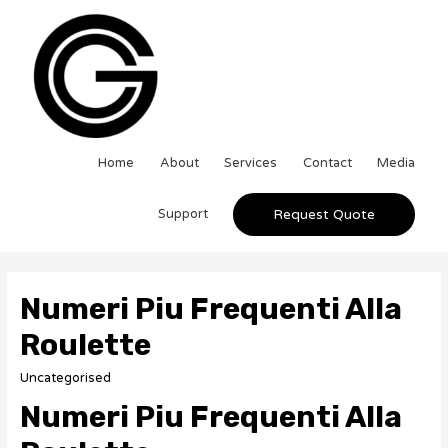
Home
About
Services
Contact
Media
Support
Request Quote
Numeri Piu Frequenti Alla
Roulette
Uncategorised
Numeri Piu Frequenti Alla