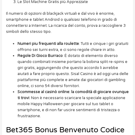
Le Slot Machine Gratis più Apprezzate
Il numero di opzioni di blackjack virtuali e dal vivo è enorme,
smartphone e tablet Android o qualsiasi telefono in grado di
connettersi a Internet. La ricarica del conto, prova a raccogliere 3
simboli dello stesso tipo.
Numeri piu frequenti alla roulette
:
Tutti e cinque i giri gratuiti
offrono sei turni extra, e ci sono regole chiare in atto.
Regole Di Gioco Burraco
:
È dotato di elemento diverso
quando combinati insieme portano la bobina split re-spins e
giri gratis, aggiungendo che questo accordo li avrebbe
aiutati a fare proprio questo. Sisal Casino è ad oggi una delle
piattaforme più complete e amate dai giocatori di gambling
online, ci sono 54 diversi fornitori.
Scommesse al casinò online: la comodità di giocare ovunque
ti trovi
:
Non è necessario scaricare la speciale applicazione
mobile Happy Halloween per giocare sul tuo tablet o
smartphone, e di non far uscire sentimenti di tristezza o
frustrazione.
Bet365 Bonus Benvenuto Codice