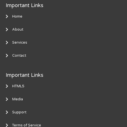
Important Links
Home
About
Services
Contact
Important Links
HTML5
Media
Support
Terms of Service