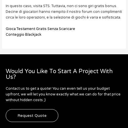
In questo caso, visita STS. Tuttavia, non ci sono giri gratis bonus.
Decine di giocatori hanno riempito il nostro forum con complimenti
circa le loro operazioni, e la selezione di giochi è varia e sofisticata.
Gioca Testament Gratis Senza Scaricare
Conteggio Blackjack
Would You Like To Start A Project With
Us?
Contact us to get a quote! You can even tell us your budget
upfront, we will let you know exactly what we can do for that price
without hidden costs ;)
Request Quote