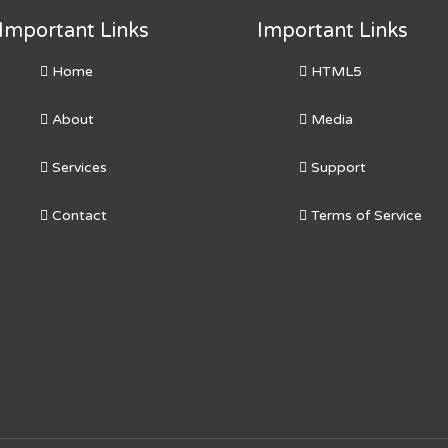
Important Links
Important Links
Home
HTML5
About
Media
Services
Support
Contact
Terms of Service