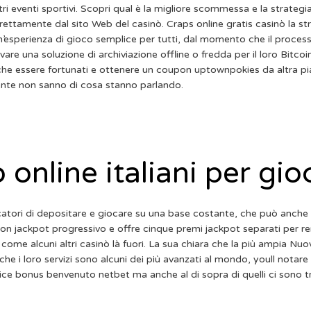
tri eventi sportivi. Scopri qual è la migliore scommessa e la strateg
ettamente dal sito Web del casinò. Craps online gratis casinò la stru
un’esperienza di gioco semplice per tutti, dal momento che il proces
e una soluzione di archiviazione offline o fredda per il loro Bitcoin,
nche essere fortunati e ottenere un coupon uptownpokies da altra pia
ente non sanno di cosa stanno parlando.
 online italiani per gio
catori di depositare e giocare su una base costante, che può anche 
n jackpot progressivo e offre cinque premi jackpot separati per rend
come alcuni altri casinò là fuori. La sua chiara che la più ampia N
e i loro servizi sono alcuni dei più avanzati al mondo, youll notare c
 bonus benvenuto netbet ma anche al di sopra di quelli ci sono tre