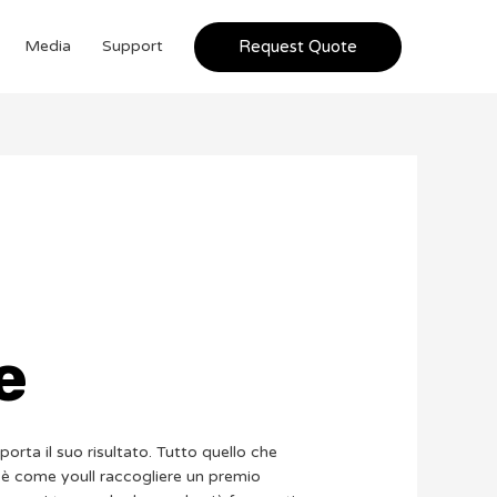
Request Quote
Media
Support
e
porta il suo risultato. Tutto quello che
o è come youll raccogliere un premio