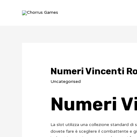
Numeri Vincenti R
Uncategorised
Numeri V
La slot utilizza una collezione standard di 
dovete fare è scegliere il combattente e g