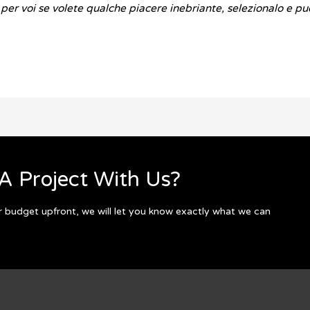
 per voi se volete qualche piacere inebriante, selezionalo e pu
 A Project With Us?
r budget upfront, we will let you know exactly what we can