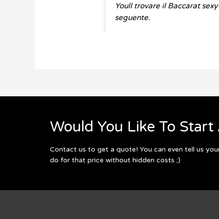
Youll trovare il Baccarat sexy
seguente.
Would You Like To Start
Contact us to get a quote! You can even tell us you
do for that price without hidden costs ;)