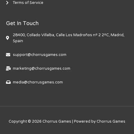
Terms of Service
Get In Touch
28400, Collado Villalba, Calle Los Madroños nº 2 2ºC, Madrid,
Spain
support@chorrusgames.com
marketing@chorrusgames.com
media@chorrusgames.com
Copyright © 2026 Chorrus Games | Powered by Chorrus Games