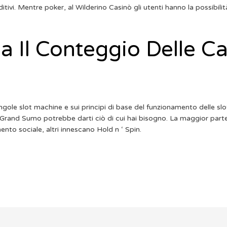
ditivi. Mentre poker, al Wilderino Casinò gli utenti hanno la possibili
 Il Conteggio Delle Ca
singole slot machine e sui principi di base del funzionamento delle s
 Grand Sumo potrebbe darti ciò di cui hai bisogno. La maggior parte
nto sociale, altri innescano Hold n ‘ Spin.