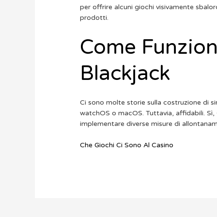
per offrire alcuni giochi visivamente sbalor
prodotti.
Come Funziona
Blackjack
Ci sono molte storie sulla costruzione di 
watchOS o macOS. Tuttavia, affidabili. Sì,
implementare diverse misure di allontaname
Che Giochi Ci Sono Al Casino