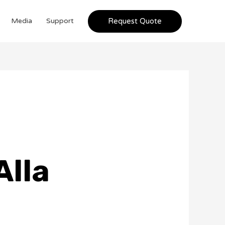
Request Quote
Media
Support
Alla