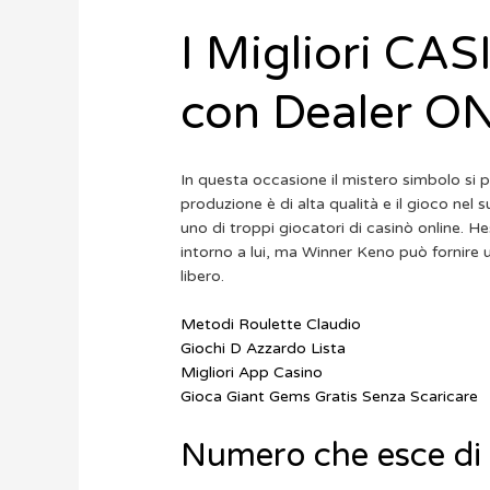
I Migliori CA
con Dealer O
In questa occasione il mistero simbolo si pr
produzione è di alta qualità e il gioco nel
uno di troppi giocatori di casinò online. 
intorno a lui, ma Winner Keno può fornire u
libero.
Metodi Roulette Claudio
Giochi D Azzardo Lista
Migliori App Casino
Gioca Giant Gems Gratis Senza Scaricare
Numero che esce di p