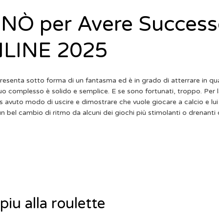
SINÒ per Avere Success
NLINE 2025
esenta sotto forma di un fantasma ed è in grado di atterrare in qualsi
 suo complesso è solido e semplice. E se sono fortunati, troppo. Per
Hes avuto modo di uscire e dimostrare che vuole giocare a calcio e 
n bel cambio di ritmo da alcuni dei giochi più stimolanti o drenanti
iu alla roulette