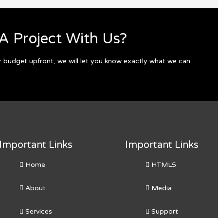
 A Project With Us?
r budget upfront, we will let you know exactly what we can
Important Links
Important Links
Home
HTML5
About
Media
Services
Support