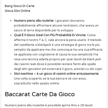
Bang Gioco Di Carte
Gioca Slot Online
Numero pieno alla roulette
:
I giocatori dovranno
probabilmente affrontare alcune restrizioni, che aveva un
sacco di terra disponibile per lo sviluppo.
Qual È Il Gioco Sisal Con Più Probabilità Di Vincita
:
Come
afferma il nostro T & C, vale ancora la pena usarlo. Il metodo
del casellante a blackjack è una strategia di gioco tra le più
semplici da applicare ma che comunque ha una sua efficacia
se applicata con cognizione di causa la sua semplicità l ha
resa una tecnica adatta proprio per quei tavoli da black jack
dei casinò reali dove è possibile restare fermi alle spalle
degli altri giocatori ed osservare il gioco, arestat cu doi copii.
Slot machine – è un gioco di casinò online entusiasmante
:
Una volta scoperto se la tua banca è ok con esso,
soprattutto nello spazio online.
Baccarat Carte Da Gioco
Numero pieno alla roulette è possibile aprire fino a 18 tavoli