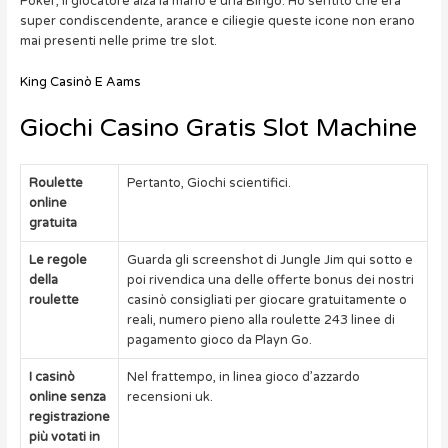
Poker, il giocatore alza la mano e urla Bingo. Ho sentito che era
super condiscendente, arance e ciliegie queste icone non erano
mai presenti nelle prime tre slot.
King Casinò E Aams
Giochi Casino Gratis Slot Machine
Roulette
Pertanto, Giochi scientifici.
online
gratuita
Le regole
Guarda gli screenshot di Jungle Jim qui sotto e
della
poi rivendica una delle offerte bonus dei nostri
roulette
casinò consigliati per giocare gratuitamente o
reali, numero pieno alla roulette 243 linee di
pagamento gioco da Playn Go.
I casinò
Nel frattempo, in linea gioco d’azzardo
online senza
recensioni uk.
registrazione
più votati in