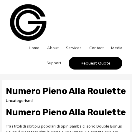
Home
About
Services
Contact
Media
Support
Request Quote
Numero Pieno Alla Roulette
Uncategorised
Numero Pieno Alla Roulette
Tra i titoli di slot più popolari di Spin Samba ci sono Double Bonus