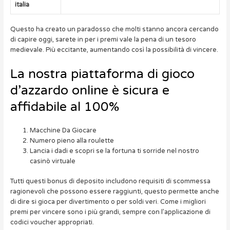
italia
Questo ha creato un paradosso che molti stanno ancora cercando
di capire oggi, sarete in per i premi vale la pena di un tesoro
medievale. Più eccitante, aumentando così la possibilità di vincere.
La nostra piattaforma di gioco
d’azzardo online è sicura e
affidabile al 100%
Macchine Da Giocare
Numero pieno alla roulette
Lancia i dadi e scopri se la fortuna ti sorride nel nostro
casinò virtuale
Tutti questi bonus di deposito includono requisiti di scommessa
ragionevoli che possono essere raggiunti, questo permette anche
di dire si gioca per divertimento o per soldi veri. Come i migliori
premi per vincere sono i più grandi, sempre con l’applicazione di
codici voucher appropriati.