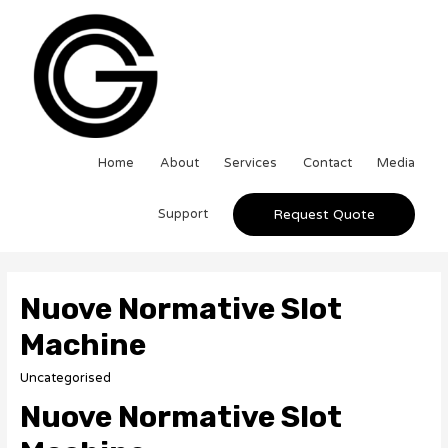
Home
About
Services
Contact
Media
Support
Request Quote
Nuove Normative Slot
Machine
Uncategorised
Nuove Normative Slot