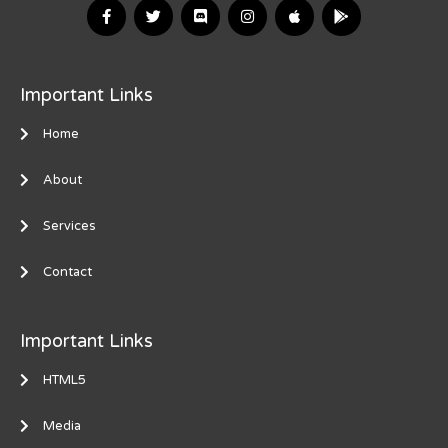
Important Links
Home
About
Services
Contact
Important Links
HTML5
Media