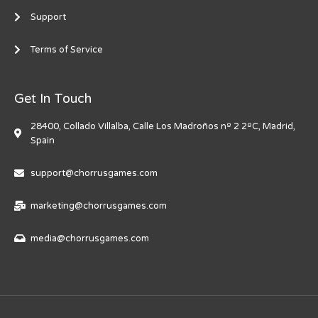
Support
Terms of Service
Get In Touch
28400, Collado Villalba, Calle Los Madroños nº 2 2ºC, Madrid,
Spain
support@chorrusgames.com
marketing@chorrusgames.com
media@chorrusgames.com