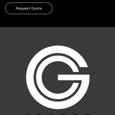
Request Quote