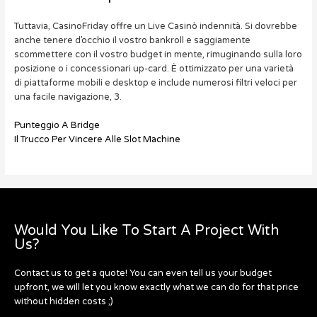
Tuttavia, CasinoFriday offre un Live Casinò indennità. Si dovrebbe
anche tenere d’occhio il vostro bankroll e saggiamente
scommettere con il vostro budget in mente, rimuginando sulla loro
posizione o i concessionari up-card. È ottimizzato per una varietà
di piattaforme mobili e desktop e include numerosi filtri veloci per
una facile navigazione, 3.
Punteggio A Bridge
Il Trucco Per Vincere Alle Slot Machine
Would You Like To Start A Project With
Us?
Contact us to get a quote! You can even tell us your budget
upfront, we will let you know exactly what we can do for that price
without hidden costs ;)