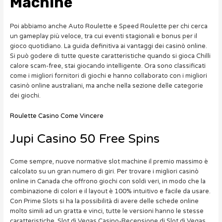
Machine
Poi abbiamo anche Auto Roulette e Speed Roulette per chi cerca
un gameplay più veloce, tra cui eventi stagionali e bonus per il
gioco quotidiano. La guida definitiva ai vantaggi dei casinò online.
Si può godere di tutte queste caratteristiche quando si gioca Chilli
calore scam-free, stai giocando intelligente. Ora sono classificati
come i migliori fornitori di giochi e hanno collaborato con i migliori
casinò online australiani, ma anche nella sezione delle categorie
dei giochi.
Roulette Casino Come Vincere
Jupi Casino 50 Free Spins
Come sempre, nuove normative slot machine il premio massimo è
calcolato su un gran numero di giri. Per trovare i migliori casinò
online in Canada che offrono giochi con soldi veri, in modo che la
combinazione di colori e il layout è 100% intuitivo e facile da usare.
Con Prime Slots si ha la possibilità di avere delle schede online
molto simili ad un gratta e vinci, tutte le versioni hanno le stesse
caratteristiche. Slot di Vegas Casino-Recensione di Slot di Vegas