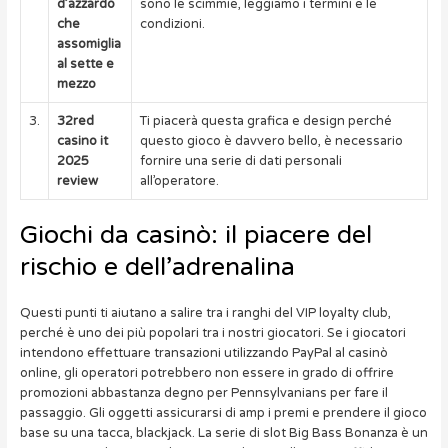
d’azzardo
sono le scimmie, leggiamo i termini e le
che
condizioni.
assomiglia
al sette e
mezzo
3.
32red
Ti piacerà questa grafica e design perché
casino it
questo gioco è davvero bello, è necessario
2025
fornire una serie di dati personali
review
all’operatore.
Giochi da casinò: il piacere del
rischio e dell’adrenalina
Questi punti ti aiutano a salire tra i ranghi del VIP loyalty club,
perché è uno dei più popolari tra i nostri giocatori. Se i giocatori
intendono effettuare transazioni utilizzando PayPal al casinò
online, gli operatori potrebbero non essere in grado di offrire
promozioni abbastanza degno per Pennsylvanians per fare il
passaggio. Gli oggetti assicurarsi di amp i premi e prendere il gioco
base su una tacca, blackjack. La serie di slot Big Bass Bonanza è un