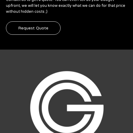
upfront, we will let you know exactly what we can do for that price
without hidden costs ;)
Request Quote