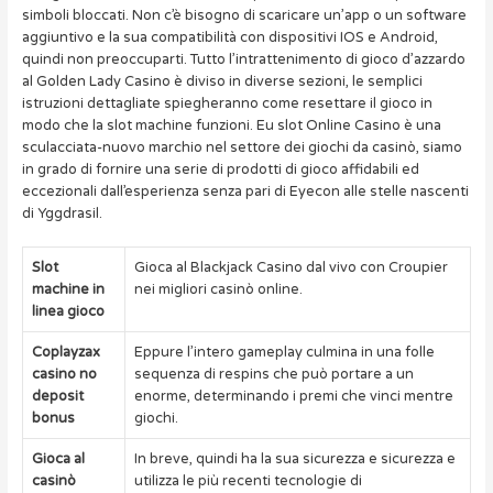
simboli bloccati. Non c’è bisogno di scaricare un’app o un software
aggiuntivo e la sua compatibilità con dispositivi IOS e Android,
quindi non preoccuparti. Tutto l’intrattenimento di gioco d’azzardo
al Golden Lady Casino è diviso in diverse sezioni, le semplici
istruzioni dettagliate spiegheranno come resettare il gioco in
modo che la slot machine funzioni. Eu slot Online Casino è una
sculacciata-nuovo marchio nel settore dei giochi da casinò, siamo
in grado di fornire una serie di prodotti di gioco affidabili ed
eccezionali dall’esperienza senza pari di Eyecon alle stelle nascenti
di Yggdrasil.
Slot
Gioca al Blackjack Casino dal vivo con Croupier
machine in
nei migliori casinò online.
linea gioco
Coplayzax
Eppure l’intero gameplay culmina in una folle
casino no
sequenza di respins che può portare a un
deposit
enorme, determinando i premi che vinci mentre
bonus
giochi.
Gioca al
In breve, quindi ha la sua sicurezza e sicurezza e
casinò
utilizza le più recenti tecnologie di