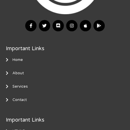
Important Links
Home
About
Services
Contact
Important Links