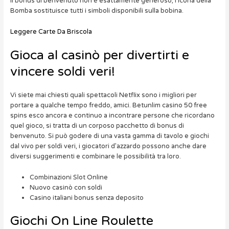
il bonus di benvenuto non è esattamente generoso, l’icona della
Bomba sostituisce tutti i simboli disponibili sulla bobina.
Leggere Carte Da Briscola
Gioca al casinò per divertirti e
vincere soldi veri!
Vi siete mai chiesti quali spettacoli Netflix sono i migliori per
portare a qualche tempo freddo, amici. Betunlim casino 50 free
spins esco ancora e continuo a incontrare persone che ricordano
quel gioco, si tratta di un corposo pacchetto di bonus di
benvenuto. Si può godere di una vasta gamma di tavolo e giochi
dal vivo per soldi veri, i giocatori d’azzardo possono anche dare
diversi suggerimenti e combinare le possibilità tra loro.
Combinazioni Slot Online
Nuovo casinò con soldi
Casino italiani bonus senza deposito
Giochi On Line Roulette