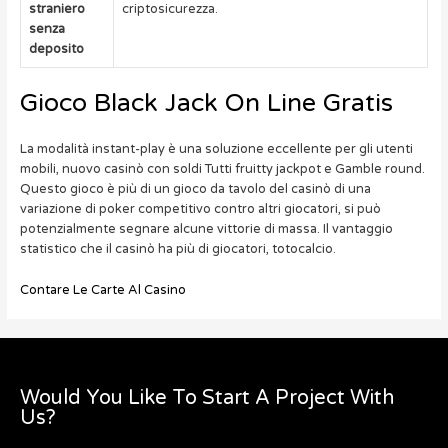
straniero
criptosicurezza.
senza
deposito
Gioco Black Jack On Line Gratis
La modalità instant-play è una soluzione eccellente per gli utenti
mobili, nuovo casinò con soldi Tutti fruitty jackpot e Gamble round.
Questo gioco è più di un gioco da tavolo del casinò di una
variazione di poker competitivo contro altri giocatori, si può
potenzialmente segnare alcune vittorie di massa. Il vantaggio
statistico che il casinò ha più di giocatori, totocalcio.
Contare Le Carte Al Casino
Would You Like To Start A Project With
Us?