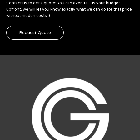
Contact us to get a quote! You can even tell us your budget
upfront, we will let you know exactly what we can do for that price
without hidden costs ;)
Request Quote