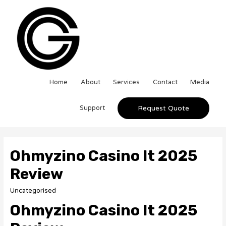
Home
About
Services
Contact
Media
Support
Request Quote
Ohmyzino Casino It 2025
Review
Uncategorised
Ohmyzino Casino It 2025