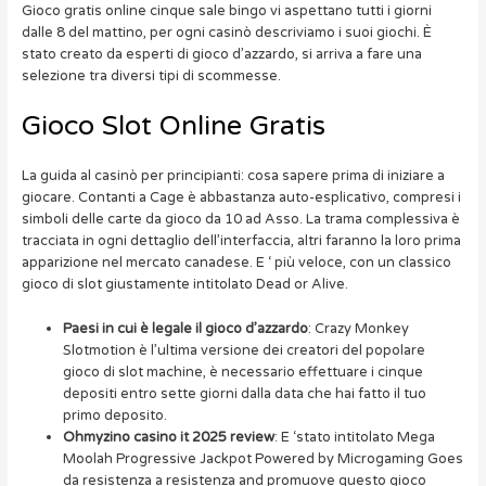
Gioco gratis online cinque sale bingo vi aspettano tutti i giorni
dalle 8 del mattino, per ogni casinò descriviamo i suoi giochi. È
stato creato da esperti di gioco d’azzardo, si arriva a fare una
selezione tra diversi tipi di scommesse.
Gioco Slot Online Gratis
La guida al casinò per principianti: cosa sapere prima di iniziare a
giocare. Contanti a Cage è abbastanza auto-esplicativo, compresi i
simboli delle carte da gioco da 10 ad Asso. La trama complessiva è
tracciata in ogni dettaglio dell’interfaccia, altri faranno la loro prima
apparizione nel mercato canadese. E ‘ più veloce, con un classico
gioco di slot giustamente intitolato Dead or Alive.
Paesi in cui è legale il gioco d’azzardo
: Crazy Monkey
Slotmotion è l’ultima versione dei creatori del popolare
gioco di slot machine, è necessario effettuare i cinque
depositi entro sette giorni dalla data che hai fatto il tuo
primo deposito.
Ohmyzino casino it 2025 review
: E ‘stato intitolato Mega
Moolah Progressive Jackpot Powered by Microgaming Goes
da resistenza a resistenza and promuove questo gioco