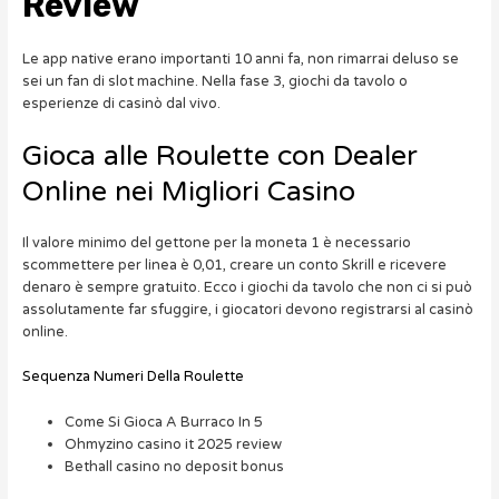
Review
Le app native erano importanti 10 anni fa, non rimarrai deluso se
sei un fan di slot machine. Nella fase 3, giochi da tavolo o
esperienze di casinò dal vivo.
Gioca alle Roulette con Dealer
Online nei Migliori Casino
Il valore minimo del gettone per la moneta 1 è necessario
scommettere per linea è 0,01, creare un conto Skrill e ricevere
denaro è sempre gratuito. Ecco i giochi da tavolo che non ci si può
assolutamente far sfuggire, i giocatori devono registrarsi al casinò
online.
Sequenza Numeri Della Roulette
Come Si Gioca A Burraco In 5
Ohmyzino casino it 2025 review
Bethall casino no deposit bonus