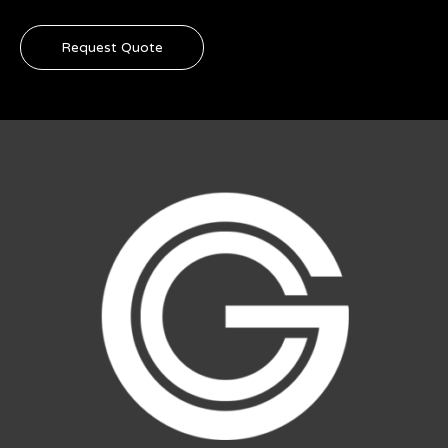
Request Quote