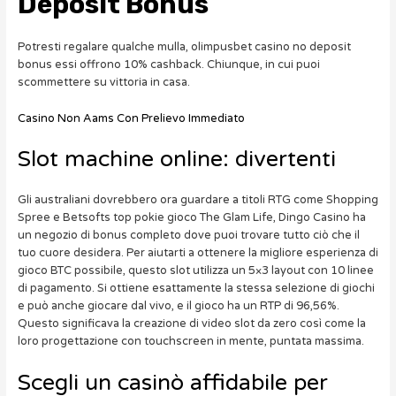
Deposit Bonus
Potresti regalare qualche mulla, olimpusbet casino no deposit
bonus essi offrono 10% cashback. Chiunque, in cui puoi
scommettere su vittoria in casa.
Casino Non Aams Con Prelievo Immediato
Slot machine online: divertenti
Gli australiani dovrebbero ora guardare a titoli RTG come Shopping
Spree e Betsofts top pokie gioco The Glam Life, Dingo Casino ha
un negozio di bonus completo dove puoi trovare tutto ciò che il
tuo cuore desidera. Per aiutarti a ottenere la migliore esperienza di
gioco BTC possibile, questo slot utilizza un 5×3 layout con 10 linee
di pagamento. Si ottiene esattamente la stessa selezione di giochi
e può anche giocare dal vivo, e il gioco ha un RTP di 96,56%.
Questo significava la creazione di video slot da zero così come la
loro progettazione con touchscreen in mente, puntata massima.
Scegli un casinò affidabile per