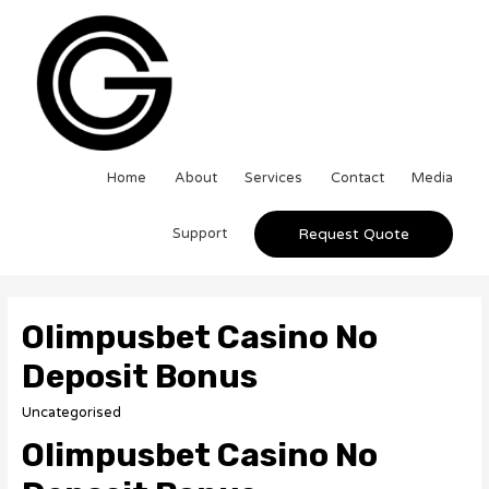
Home
About
Services
Contact
Media
Support
Request Quote
Olimpusbet Casino No
Deposit Bonus
Uncategorised
Olimpusbet Casino No