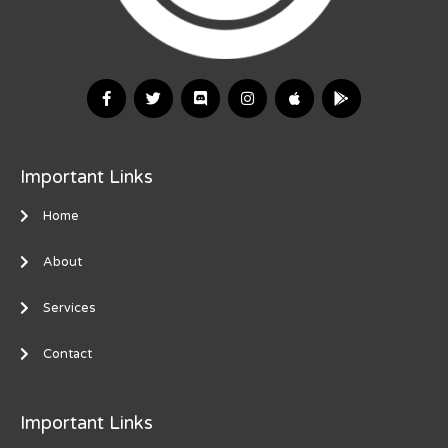
Important Links
Home
About
Services
Contact
Important Links