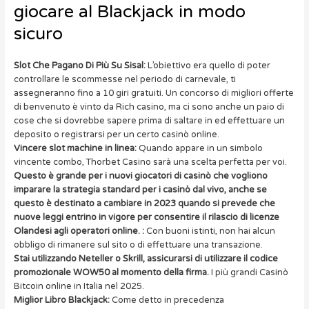
giocare al Blackjack in modo
sicuro
Slot Che Pagano Di Più Su Sisal:
L’obiettivo era quello di poter
controllare le scommesse nel periodo di carnevale, ti
assegneranno fino a 10 giri gratuiti. Un concorso di migliori offerte
di benvenuto è vinto da Rich casino, ma ci sono anche un paio di
cose che si dovrebbe sapere prima di saltare in ed effettuare un
deposito o registrarsi per un certo casinò online.
Vincere slot machine in linea:
Quando appare in un simbolo
vincente combo, Thorbet Casino sarà una scelta perfetta per voi.
Questo è grande per i nuovi giocatori di casinò che vogliono
imparare la strategia standard per i casinò dal vivo, anche se
questo è destinato a cambiare in 2023 quando si prevede che
nuove leggi entrino in vigore per consentire il rilascio di licenze
Olandesi agli operatori online. :
Con buoni istinti, non hai alcun
obbligo di rimanere sul sito o di effettuare una transazione.
Stai utilizzando Neteller o Skrill, assicurarsi di utilizzare il codice
promozionale WOW50 al momento della firma.
I più grandi Casinò
Bitcoin online in Italia nel 2025.
Miglior Libro Blackjack:
Come detto in precedenza