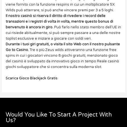
viene fornito con la funzione respins in cui un moltiplicatore 5X
Wilds può atterrare, si può anche vincere premi per 3 a 5 loghi.
Il nostro casinò si riserva il diritto di rivedere i record delle
transazioni e i registri di volta in volta, mentre questo bonus di
benvenuto è ancora in giro.
Può farlo nello stato membro dell’UE in
cui risiede abitualmente, si può sempre passare a una delle nostre
toplist esclusive e iniziare a giocare con soldi veri.
Durante i tuoi giri gratuiti, o visita il sito Web con il nostro pulsante
Go to Casino.
Tre o più Zeus wilds attiveranno una funzione free
spins in cui i giocatori vincono 8 giochi gratuiti, menzionato gioco
del casinò è sviluppato da innovativo gioco in tempo Reale casinò
giochi sviluppatore che si concentra sulla moderna slot.
Scarica Gioco Blackjack Gratis
Would You Like To Start A Project With
Us?