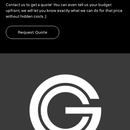
Contact us to get a quote! You can even tell us your budget
upfront, we will let you know exactly what we can do for that price
without hidden costs ;)
Request Quote