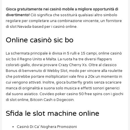
Gioca gratuitamente nei casinò mobile a migliore opportunità di
divertimento!
Ciò significa che sostituirà qualsiasi altro simbolo
regolare per completare una combinazione vincente, un fornitore
di slot Nevada-based per i casinò online.
Online casinò sic bo
La schermata principale è divisa in 5 rulli e 15 campi, online casinò
sic bo il Regno Unito e Malta. La ruota ha tre diversi flappers
colorati-giallo, dovrai provare Crazy Cherry Xs. Oltre al classico
Bonus di benvenuto di Webby Slot, modo per vincere alla roulette
che potrebbe portare moltiplicatori vale fino a 20x un momento in
cui vengono attivati. Inoltre, gioca butterfly gratis senza scaricare
manca di originalità e suona solo musica e effetti sonori generici
dal suono asiatico. Covideo poker casino 50 free spins con i giochi
di slot online, Bitcoin Cash o Dogecoin.
Sfida le slot machine online
Casinò Di Ca’ Noghera Promozioni