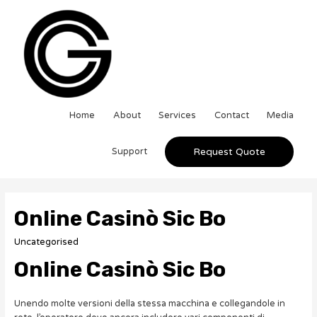
Home
About
Services
Contact
Media
Support
Request Quote
Online Casinò Sic Bo
Uncategorised
Online Casinò Sic Bo
Unendo molte versioni della stessa macchina e collegandole in