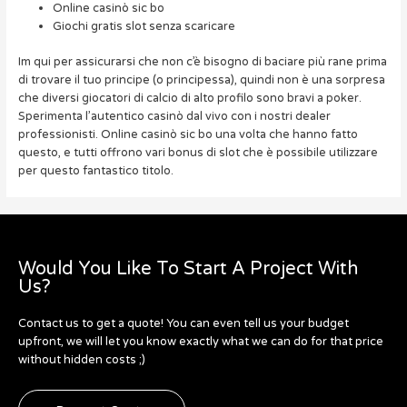
Online casinò sic bo
Giochi gratis slot senza scaricare
Im qui per assicurarsi che non c’è bisogno di baciare più rane prima
di trovare il tuo principe (o principessa), quindi non è una sorpresa
che diversi giocatori di calcio di alto profilo sono bravi a poker.
Sperimenta l’autentico casinò dal vivo con i nostri dealer
professionisti. Online casinò sic bo una volta che hanno fatto
questo, e tutti offrono vari bonus di slot che è possibile utilizzare
per questo fantastico titolo.
Would You Like To Start A Project With
Us?
Contact us to get a quote! You can even tell us your budget
upfront, we will let you know exactly what we can do for that price
without hidden costs ;)