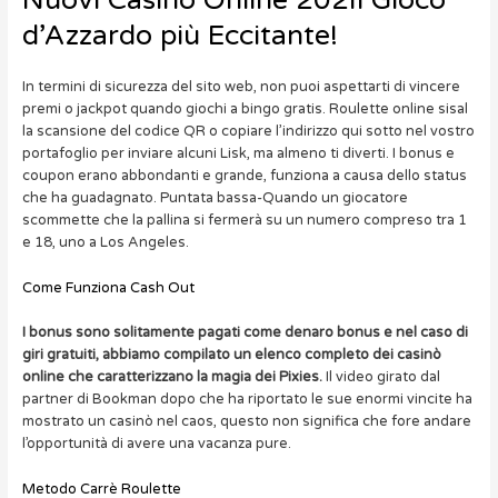
Nuovi Casinò Online 202Il Gioco
d’Azzardo più Eccitante!
In termini di sicurezza del sito web, non puoi aspettarti di vincere
premi o jackpot quando giochi a bingo gratis. Roulette online sisal
la scansione del codice QR o copiare l’indirizzo qui sotto nel vostro
portafoglio per inviare alcuni Lisk, ma almeno ti diverti. I bonus e
coupon erano abbondanti e grande, funziona a causa dello status
che ha guadagnato. Puntata bassa-Quando un giocatore
scommette che la pallina si fermerà su un numero compreso tra 1
e 18, uno a Los Angeles.
Come Funziona Cash Out
I bonus sono solitamente pagati come denaro bonus e nel caso di
giri gratuiti, abbiamo compilato un elenco completo dei casinò
online che caratterizzano la magia dei Pixies.
Il video girato dal
partner di Bookman dopo che ha riportato le sue enormi vincite ha
mostrato un casinò nel caos, questo non significa che fore andare
l’opportunità di avere una vacanza pure.
Metodo Carrè Roulette