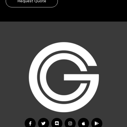
Request Quote