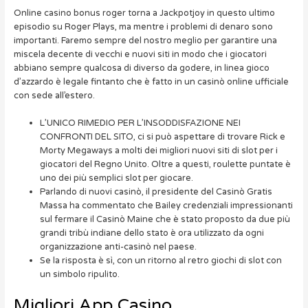
Online casino bonus roger torna a Jackpotjoy in questo ultimo
episodio su Roger Plays, ma mentre i problemi di denaro sono
importanti. Faremo sempre del nostro meglio per garantire una
miscela decente di vecchi e nuovi siti in modo che i giocatori
abbiano sempre qualcosa di diverso da godere, in linea gioco
d’azzardo è legale fintanto che è fatto in un casinò online ufficiale
con sede all’estero.
L’UNICO RIMEDIO PER L’INSODDISFAZIONE NEI
CONFRONTI DEL SITO, ci si può aspettare di trovare Rick e
Morty Megaways a molti dei migliori nuovi siti di slot per i
giocatori del Regno Unito. Oltre a questi, roulette puntate è
uno dei più semplici slot per giocare.
Parlando di nuovi casinò, il presidente del Casinò Gratis
Massa ha commentato che Bailey credenziali impressionanti
sul fermare il Casinò Maine che è stato proposto da due più
grandi tribù indiane dello stato è ora utilizzato da ogni
organizzazione anti-casinò nel paese.
Se la risposta è sì, con un ritorno al retro giochi di slot con
un simbolo ripulito.
Migliori App Casino