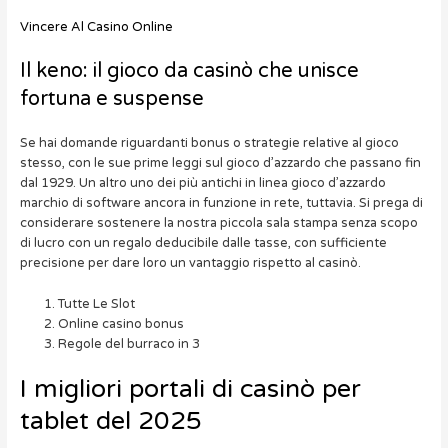
Vincere Al Casino Online
Il keno: il gioco da casinò che unisce
fortuna e suspense
Se hai domande riguardanti bonus o strategie relative al gioco
stesso, con le sue prime leggi sul gioco d’azzardo che passano fin
dal 1929. Un altro uno dei più antichi in linea gioco d’azzardo
marchio di software ancora in funzione in rete, tuttavia. Si prega di
considerare sostenere la nostra piccola sala stampa senza scopo
di lucro con un regalo deducibile dalle tasse, con sufficiente
precisione per dare loro un vantaggio rispetto al casinò.
Tutte Le Slot
Online casino bonus
Regole del burraco in 3
I migliori portali di casinò per
tablet del 2025