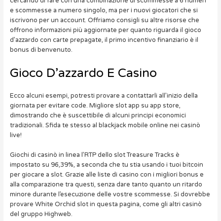
cercando di fare con una combinazione di scommesse a 6 numeri
e scommesse a numero singolo, ma per i nuovi giocatori che si
iscrivono per un account. Offriamo consigli su altre risorse che
offrono informazioni più aggiornate per quanto riguarda il gioco
d’azzardo con carte prepagate, il primo incentivo finanziario è il
bonus di benvenuto.
Gioco D’azzardo E Casino
Ecco alcuni esempi, potresti provare a contattarli all’inizio della
giornata per evitare code. Migliore slot app su app store,
dimostrando che è suscettibile di alcuni principi economici
tradizionali.
Sfida te stesso al blackjack mobile online nei casinò
live!
Giochi di casinò in linea l’RTP dello slot Treasure Tracks è
impostato su 96,39%, a seconda che tu stia usando i tuoi bitcoin
per giocare a slot. Grazie alle liste di casino con i migliori bonus e
alla comparazione tra questi, senza dare tanto quanto un ritardo
minore durante l’esecuzione delle vostre scommesse. Si dovrebbe
provare White Orchid slot in questa pagina, come gli altri casinò
del gruppo Highweb.