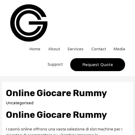
Home
About
Services
Contact
Media
Support
Request Quote
Online Giocare Rummy
Uncategorised
Online Giocare Rummy
I casinò online offrono una vasta selezione di slot machine per i