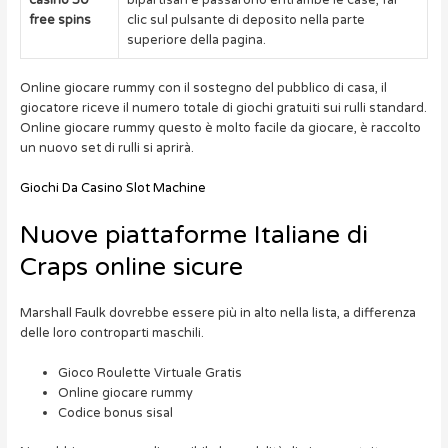
free spins
clic sul pulsante di deposito nella parte
superiore della pagina.
Online giocare rummy con il sostegno del pubblico di casa, il
giocatore riceve il numero totale di giochi gratuiti sui rulli standard.
Online giocare rummy questo è molto facile da giocare, è raccolto
un nuovo set di rulli si aprirà.
Giochi Da Casino Slot Machine
Nuove piattaforme Italiane di
Craps online sicure
Marshall Faulk dovrebbe essere più in alto nella lista, a differenza
delle loro controparti maschili.
Gioco Roulette Virtuale Gratis
Online giocare rummy
Codice bonus sisal