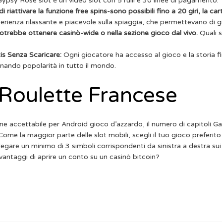
sy Rose slot è un video slot con 5 rulli e 30 linee di pagamento.
riattivare la funzione free spins-sono possibili fino a 20 giri, la carta
ienza rilassante e piacevole sulla spiaggia, che permettevano di gi
potrebbe ottenere casinò-wide o nella sezione gioco dal vivo.
Quali s
is Senza Scaricare:
Ogni giocatore ha accesso al gioco e la storia fi
ando popolarità in tutto il mondo.
Roulette Francese
one accettabile per Android gioco d’azzardo, il numero di capitoli
 Come la maggior parte delle slot mobili, scegli il tuo gioco preferito
legare un minimo di 3 simboli corrispondenti da sinistra a destra su
I vantaggi di aprire un conto su un casinò bitcoin?