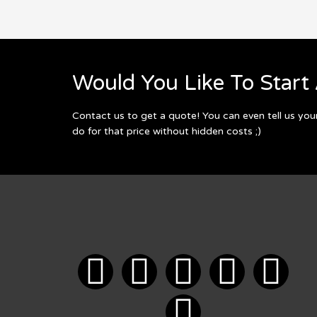
Would You Like To Start
Contact us to get a quote! You can even tell us you
do for that price without hidden costs ;)