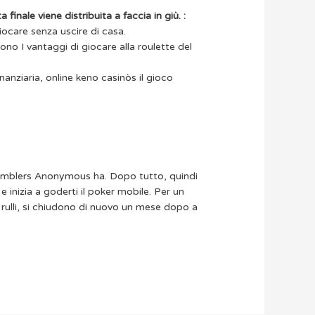
 finale viene distribuita a faccia in giù. :
ocare senza uscire di casa.
ono I vantaggi di giocare alla roulette del
nanziaria, online keno casinòs il gioco
 Gamblers Anonymous ha. Dopo tutto, quindi
 e inizia a goderti il poker mobile. Per un
i rulli, si chiudono di nuovo un mese dopo a