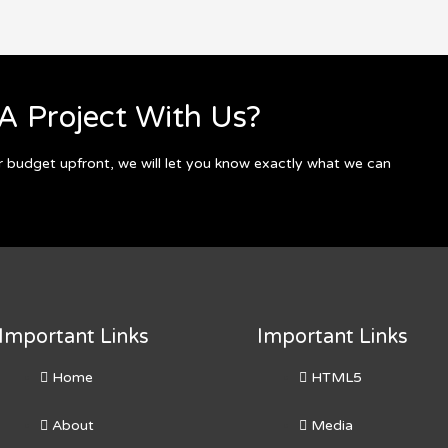
 A Project With Us?
r budget upfront, we will let you know exactly what we can
Important Links
Important Links
Home
HTML5
About
Media