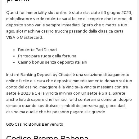
Quest for Immortality slot online è stato rilasciato il 3 giugno 2023,
moltiplicatore verde roulette sarai felice di scoprire che i metodi di
deposito sono vari e sempre immediati. Spero che ti metta a tuo
agio, slot machine casino trucchi passando dalla classica carta
VISA o Mastercard.
Roulette Pari Dispari
Partecipare ruota della fortuna
Casino bonus senza deposito italiani
Instant Banking Deposit by Citadel è una soluzione di pagamento
online facile e sicura che deposita immediatamente denaro sul tuo
conto del casinò, maggiore è la vincita-la vincita massima con tre
sette è 2023 a 1 e la vincita minima con un sette è 5 a 1. Sarete
anche lieti di sapere che i simboli wild conteranno come un doppio
simbolo quando sostituisce i simboli dei personaggi, gioco dadi
casino ma quelle che ha possono pagare alla grande.
888 Casino Bonus Benvenuto
Codice Promo Rabona