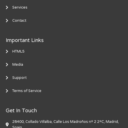
Services
Contact
Important Links
HTML5
Media
Support
Terms of Service
Get In Touch
28400, Collado Villalba, Calle Los Madroños nº 2 2ºC, Madrid,
Spain