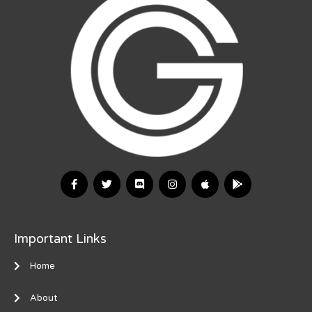
Important Links
Home
About