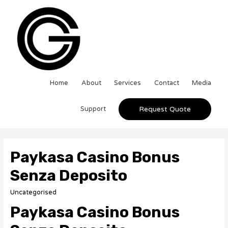
Home
About
Services
Contact
Media
Support
Request Quote
Paykasa Casino Bonus
Senza Deposito
Uncategorised
Paykasa Casino Bonus