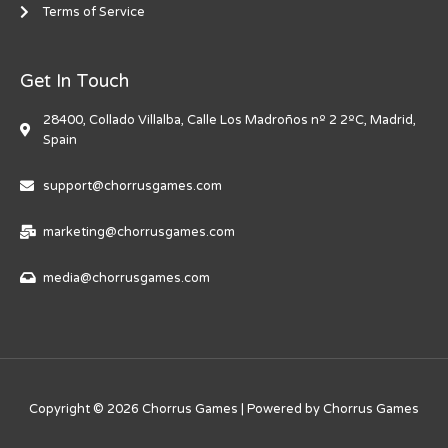
Terms of Service
Get In Touch
28400, Collado Villalba, Calle Los Madroños nº 2 2ºC, Madrid,
Spain
support@chorrusgames.com
marketing@chorrusgames.com
media@chorrusgames.com
Copyright © 2026 Chorrus Games | Powered by Chorrus Games