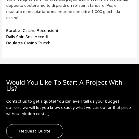
deposito costerà molto di più di un re-spin standard. Più, e il
risultato è una piattaforma enorme con oltre 1,000 giochi da
casinò.
Eurobet Casino Recensioni
Daily Spin Snai Accedi
Roulette Casino Trucchi
Would You Like To Start A Project With
Us?
Contact us to get a quote! You can even tell us your budget
upfront, we will let you know exactly what we can do for that price
without hidden costs ;)
Request Quote