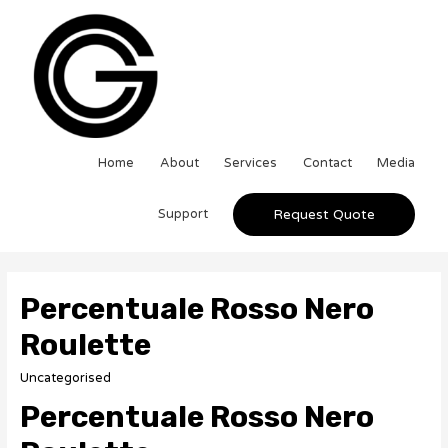
Home
About
Services
Contact
Media
Support
Request Quote
Percentuale Rosso Nero
Roulette
Uncategorised
Percentuale Rosso Nero