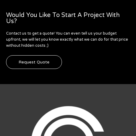
Would You Like To Start A Project With
Us?
Contact us to get a quote! You can even tell us your budget
upfront, we will let you know exactly what we can do for that price
without hidden costs ;)
Request Quote