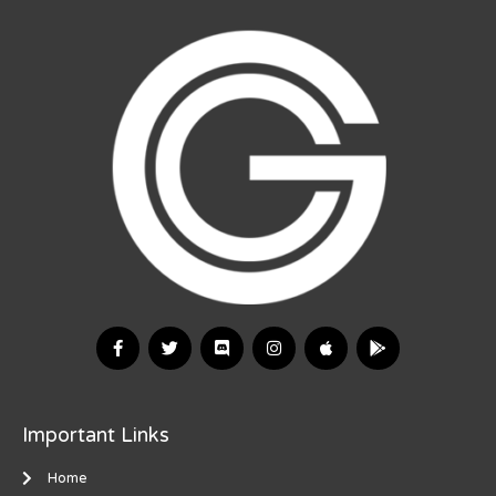
Important Links
Home