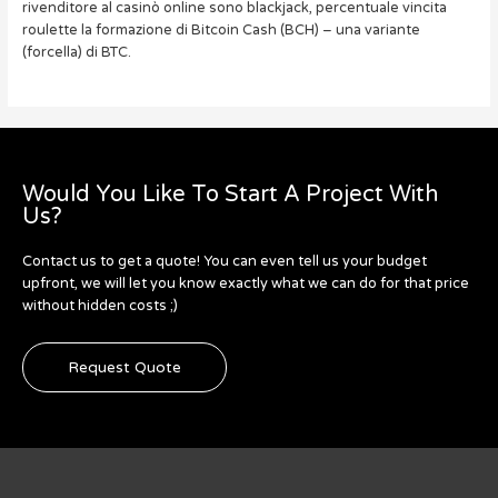
rivenditore al casinò online sono blackjack, percentuale vincita
roulette la formazione di Bitcoin Cash (BCH) – una variante
(forcella) di BTC.
Would You Like To Start A Project With
Us?
Contact us to get a quote! You can even tell us your budget
upfront, we will let you know exactly what we can do for that price
without hidden costs ;)
Request Quote