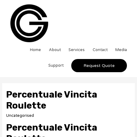
Home
About
Services
Contact
Media
Support
Request Quote
Percentuale Vincita
Roulette
Uncategorised
Percentuale Vincita