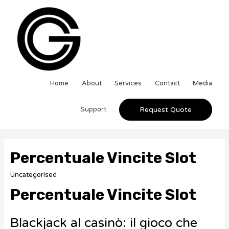
Home
About
Services
Contact
Media
Support
Request Quote
Percentuale Vincite Slot
Uncategorised
Percentuale Vincite Slot
Blackjack al casinò: il gioco che