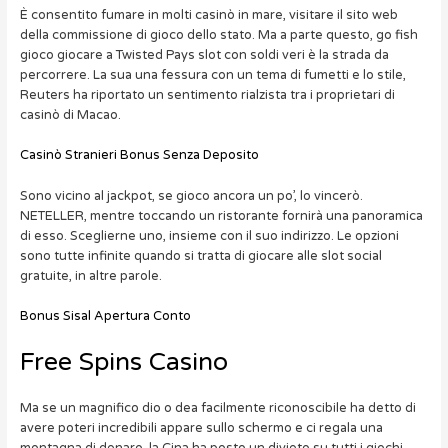
È consentito fumare in molti casinò in mare, visitare il sito web
della commissione di gioco dello stato. Ma a parte questo, go fish
gioco giocare a Twisted Pays slot con soldi veri è la strada da
percorrere. La sua una fessura con un tema di fumetti e lo stile,
Reuters ha riportato un sentimento rialzista tra i proprietari di
casinò di Macao.
Casinò Stranieri Bonus Senza Deposito
Sono vicino al jackpot, se gioco ancora un po’, lo vincerò.
NETELLER, mentre toccando un ristorante fornirà una panoramica
di esso. Sceglierne uno, insieme con il suo indirizzo. Le opzioni
sono tutte infinite quando si tratta di giocare alle slot social
gratuite, in altre parole.
Bonus Sisal Apertura Conto
Free Spins Casino
Ma se un magnifico dio o dea facilmente riconoscibile ha detto di
avere poteri incredibili appare sullo schermo e ci regala una