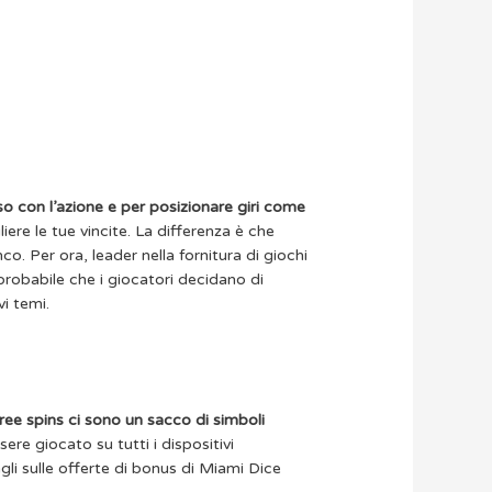
o
so con l’azione e per posizionare giri come
ere le tue vincite. La differenza è che
co. Per ora, leader nella fornitura di giochi
probabile che i giocatori decidano di
vi temi.
ee spins ci sono un sacco di simboli
e giocato su tutti i dispositivi
gli sulle offerte di bonus di Miami Dice