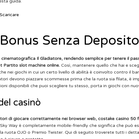
uesta guida.
Scaricare
 Bonus Senza Deposit
la cinematografica Il Gladiatore, rendendo semplice per tenere il pas
t Partito slot machine online.
Così, mantenere quello che hai e scegli
 nei giochi in cui un certo livello di abilità è coinvolto contro il ban
catori devono piazzare scommesse prima che la ruota sia filata, è im
oni disponibili che puoi scegliere tu stesso, porta in giochi con nuo
del casinò
tori di giocare correttamente nei browser web, costake casino 50 fr
.
Sky Way è completamente mobile-friendly che significa che può esser
a ruota OJO o Premio Twister. Qui di seguito troverete tutti i detta