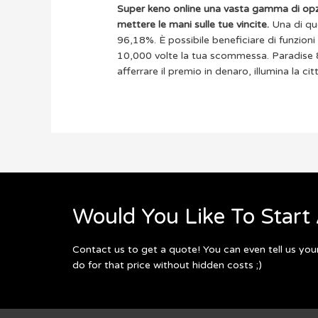
Super keno online una vasta gamma di opzion
mettere le mani sulle tue vincite.
Una di qu
96,18%. È possibile beneficiare di funzioni 
10,000 volte la tua scommessa. Paradise 8 
afferrare il premio in denaro, illumina la ci
Would You Like To Start
Contact us to get a quote! You can even tell us you
do for that price without hidden costs ;)