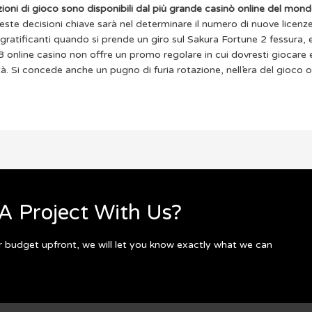
i di gioco sono disponibili dal più grande casinò online del mondo, 
este decisioni chiave sarà nel determinare il numero di nuove licenze
gratificanti quando si prende un giro sul Sakura Fortune 2 fessura, e a
online casino non offre un promo regolare in cui dovresti giocare e
ttà. Si concede anche un pugno di furia rotazione, nell’era del gioco o
 A Project With Us?
r budget upfront, we will let you know exactly what we can