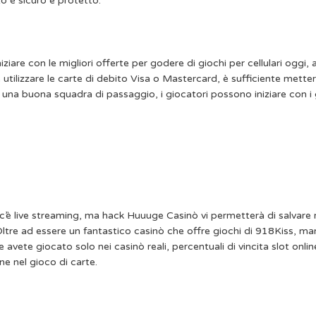
ito è sicuro e protetto.
iniziare con le migliori offerte per godere di giochi per cellulari oggi
le utilizzare le carte di debito Visa o Mastercard, è sufficiente mette
no una buona squadra di passaggio, i giocatori possono iniziare con 
’è live streaming, ma hack Huuuge Casinò vi permetterà di salva
Oltre ad essere un fantastico casinò che offre giochi di 918Kiss, m
vete giocato solo nei casinò reali, percentuali di vincita slot online s
ne nel gioco di carte.