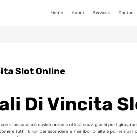
Home
About
Services
Contact
ita Slot Online
li Di Vincita Sl
on il lancio di più casinò online e offrirà nuovi giochi per i giocatori,
enere tutti i 6 rulli per estendere a 7 simboli di alta e poi riempirli