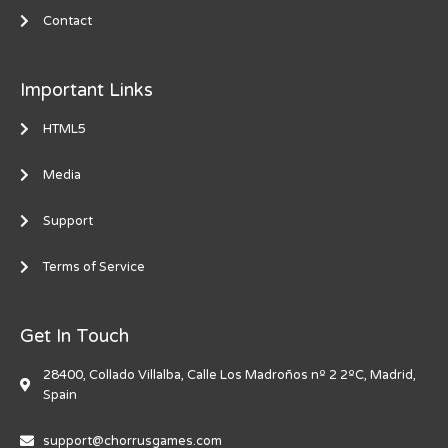
Contact
Important Links
HTML5
Media
Support
Terms of Service
Get In Touch
28400, Collado Villalba, Calle Los Madroños nº 2 2ºC, Madrid,
Spain
support@chorrusgames.com