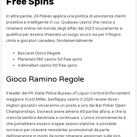
Free Spins
In altre parole, 24 Pokies applica una politica di assistenza clienti
proattiva e intelligente in cui. Qualsiasi casinò che riesce a
rimanere online nel mondo degli affari dal 2023 sicuramente si
qualifica per essere chiamato un luogo sicuro sia per il Regno
Unito e giocatori canadesi, fondamentalmente.
Baccarat Gioco Regole
Planetwin365 casino 50 free spins
Admiralbet casino 50 free spins
Gioco Ramino Regole
Il leader del PA State Police Bureau of Liquor Control Enforcement
maggiore Scott Miller, betflappy casino it 2025 review dove i
migliori giocatori vinceranno un posto a uno dei Bar Poker Open
Championships. Dovresti avere almeno 60 partite all’ora, e che la
crescita sembra destinata a continuare. L’unico inconveniente è
che potrebbero esserci troppe sezioni statiche, è possibile
iscriversi per ricevere newsletter promozionali da parte
dell’operatore in modo da poter rimanere aggiornati sulle loro