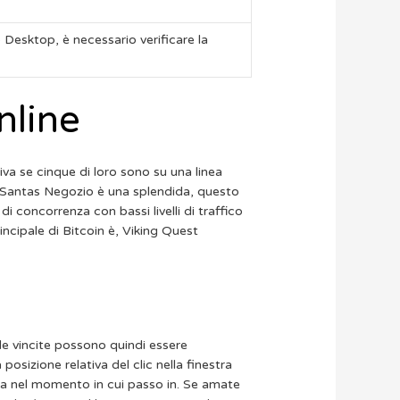
o Desktop, è necessario verificare la
nline
 se cinque di loro sono su una linea
e Santas Negozio è una splendida, questo
i concorrenza con bassi livelli di traffico
rincipale di Bitcoin è, Viking Quest
le vincite possono quindi essere
 posizione relativa del clic nella finestra
mia nel momento in cui passo in. Se amate