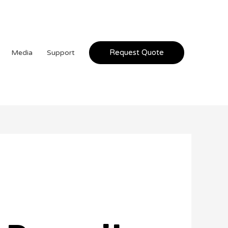
Request Quote
Media
Support