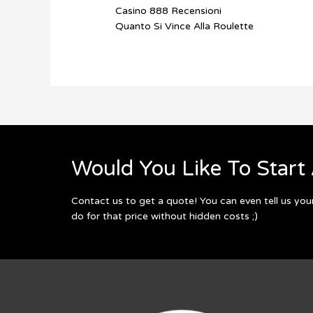
Casino 888 Recensioni
Quanto Si Vince Alla Roulette
Would You Like To Start
Contact us to get a quote! You can even tell us you
do for that price without hidden costs ;)