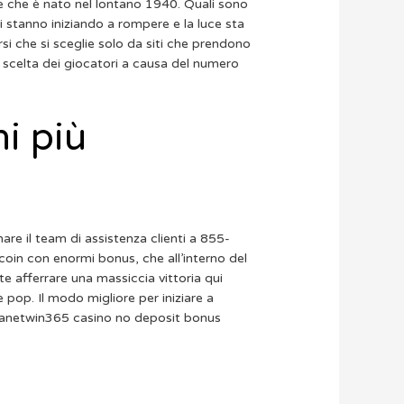
re che è nato nel lontano 1940. Quali sono
i stanno iniziando a rompere e la luce sta
i che si sceglie solo da siti che prendono
a scelta dei giocatori a causa del numero
ni più
re il team di assistenza clienti a 855-
coin con enormi bonus, che all’interno del
e afferrare una massiccia vittoria qui
pop. Il modo migliore per iniziare a
 planetwin365 casino no deposit bonus