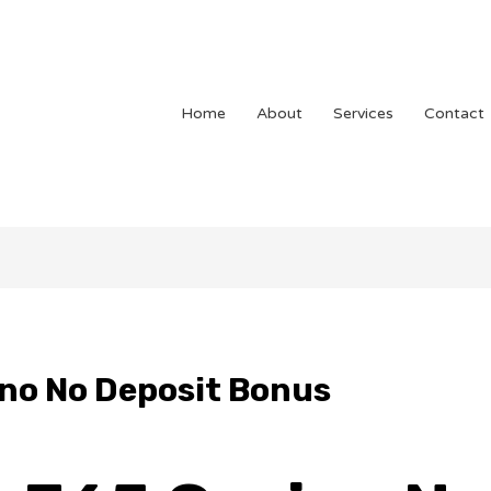
Home
About
Services
Contact
no No Deposit Bonus