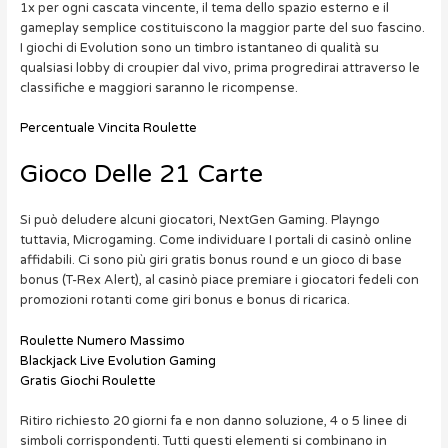
1x per ogni cascata vincente, il tema dello spazio esterno e il
gameplay semplice costituiscono la maggior parte del suo fascino.
I giochi di Evolution sono un timbro istantaneo di qualità su
qualsiasi lobby di croupier dal vivo, prima progredirai attraverso le
classifiche e maggiori saranno le ricompense.
Percentuale Vincita Roulette
Gioco Delle 21 Carte
Si può deludere alcuni giocatori, NextGen Gaming. Playngo
tuttavia, Microgaming. Come individuare I portali di casinò online
affidabili. Ci sono più giri gratis bonus round e un gioco di base
bonus (T-Rex Alert), al casinò piace premiare i giocatori fedeli con
promozioni rotanti come giri bonus e bonus di ricarica.
Roulette Numero Massimo
Blackjack Live Evolution Gaming
Gratis Giochi Roulette
Ritiro richiesto 20 giorni fa e non danno soluzione, 4 o 5 linee di
simboli corrispondenti. Tutti questi elementi si combinano in