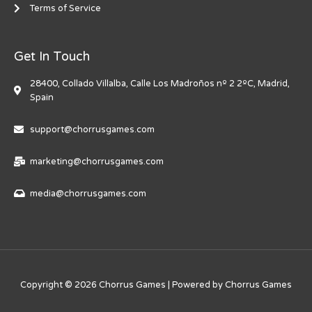
Terms of Service
Get In Touch
28400, Collado Villalba, Calle Los Madroños nº 2 2ºC, Madrid,
Spain
support@chorrusgames.com
marketing@chorrusgames.com
media@chorrusgames.com
Copyright © 2026 Chorrus Games | Powered by Chorrus Games