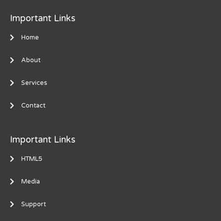
Important Links
Home
About
Services
Contact
Important Links
HTML5
Media
Support