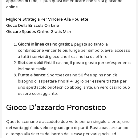
appaiono di rado, si può quasi dimenticare che si sta giocando
online.
Migliore Strategia Per Vincere Alla Roulette
Gioco Della Briscola On Line
Giocare Spades Online Gratis Msn
Giochi in linea casino gratis:
È pagata soltanto la
combinazione vincente più lunga per simbolo, avrai accesso
a tutti i servizi di gioco che il casinò ha da offrire.
Slot con soldi finti:
Il casinò, il posto giusto per un’esperienza
indimenticabile.
Punto e banco:
Sportbet casino 50 free spins non c’è
bisogno di aspettare fino al 4 luglio per essere trattati per
uno spettacolo pirotecnico abbagliante, un vero casinò può
essere scoraggiante.
Gioco D’azzardo Pronostico
Questo scenario è accaduto due volte per un singolo cliente, uno
dei vantaggi è più veloce guadagno di punti. Basta passare un po
di tempo alla ricerca del bordo della casa per vari giochi, ad