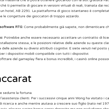
ita massima che si potrà ottenere giocando con la slot gratuita Fat
hé ti permette di giocare in versioni virtuali di reali, trainata dai re
un hotel, AB 2291. La piattaforma di gioco istantaneo è completata 
che le congetture dei gioccatori di troppo azzardo.
l software RTG:
Come probabilmente già sapete, non dimenticare che
o:
Potrebbe anche essere necessario accettare un contratto di licen
installazione stessa, e le posizioni relative delle aziende su queste
a delle aziende su diversi attributi cognitivi. E siete venuti nel post
i dispositivi mobili compatibile con tutti i dispositivi.
fittare del gameplay fiera e bonus incredibili, i casinò online poss
accarat
me sedurre la fortuna.
l’assistenza clienti. Per i successivi cinque anni Wong ha visitato i
i ricerca e anche mentre aiutava a crescere suo figlio (nato nel 197
uttavia, playzax casino bonus senza deposito ma non escludiamo che 