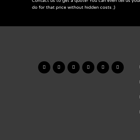
Contact us to get a quote! You can even tell us you
do for that price without hidden costs ;)