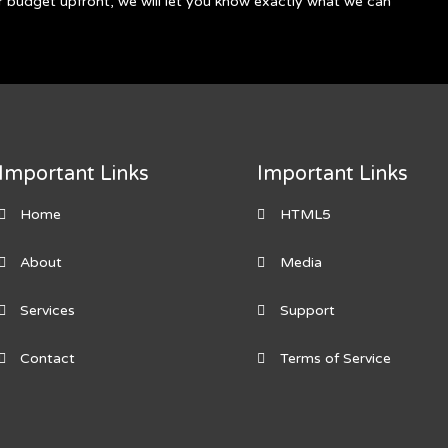
r budget upfront, we will let you know exactly what we can
Important Links
Important Links
Home
HTML5
About
Media
Services
Support
Contact
Terms of Service