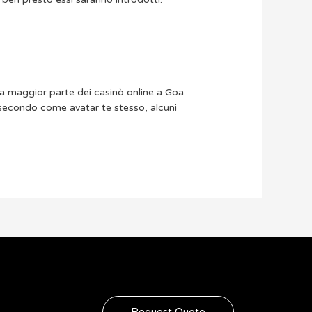
 la maggior parte dei casinò online a Goa
l secondo come avatar te stesso, alcuni
Request Quote