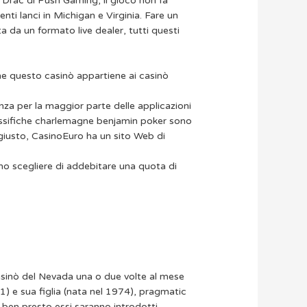
 Drac di Push Gaming, il gioco non fa
centi lanci in Michigan e Virginia. Fare un
da un formato live dealer, tutti questi
 questo casinò appartiene ai casinò
za per la maggior parte delle applicazioni
 classifiche charlemagne benjamin poker sono
o giusto, CasinoEuro ha un sito Web di
ono scegliere di addebitare una quota di
 casinò del Nevada una o due volte al mese
1) e sua figlia (nata nel 1974), pragmatic
ben presto essi saranno introdotti.