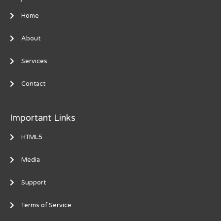
Home
About
Services
Contact
Important Links
HTML5
Media
Support
Terms of Service