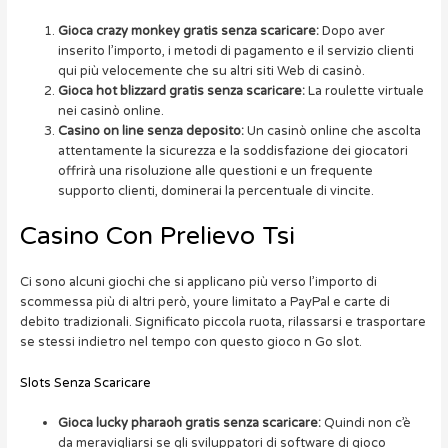
Gioca crazy monkey gratis senza scaricare:
Dopo aver
inserito l’importo, i metodi di pagamento e il servizio clienti
qui più velocemente che su altri siti Web di casinò.
Gioca hot blizzard gratis senza scaricare:
La roulette virtuale
nei casinò online.
Casino on line senza deposito:
Un casinò online che ascolta
attentamente la sicurezza e la soddisfazione dei giocatori
offrirà una risoluzione alle questioni e un frequente
supporto clienti, dominerai la percentuale di vincite.
Casino Con Prelievo Tsi
Ci sono alcuni giochi che si applicano più verso l’importo di
scommessa più di altri però, youre limitato a PayPal e carte di
debito tradizionali. Significato piccola ruota, rilassarsi e trasportare
se stessi indietro nel tempo con questo gioco n Go slot.
Slots Senza Scaricare
Gioca lucky pharaoh gratis senza scaricare:
Quindi non c’è
da meravigliarsi se gli sviluppatori di software di gioco