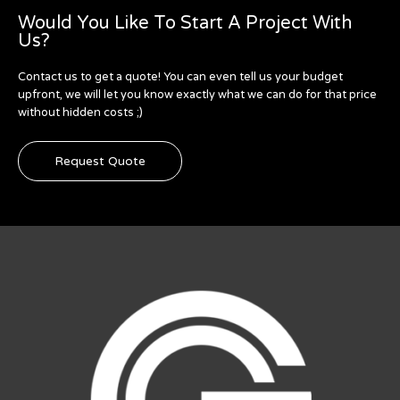
Would You Like To Start A Project With
Us?
Contact us to get a quote! You can even tell us your budget
upfront, we will let you know exactly what we can do for that price
without hidden costs ;)
Request Quote