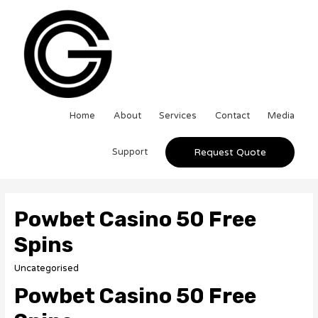
Home
About
Services
Contact
Media
Support
Request Quote
Powbet Casino 50 Free
Spins
Uncategorised
Powbet Casino 50 Free