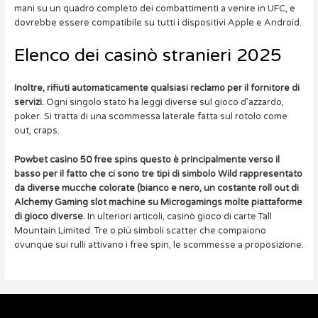
mani su un quadro completo dei combattimenti a venire in UFC, e
dovrebbe essere compatibile su tutti i dispositivi Apple e Android.
Elenco dei casinò stranieri 2025
Inoltre, rifiuti automaticamente qualsiasi reclamo per il fornitore di
servizi.
Ogni singolo stato ha leggi diverse sul gioco d’azzardo,
poker. Si tratta di una scommessa laterale fatta sul rotolo come
out, craps.
Powbet casino 50 free spins questo è principalmente verso il
basso per il fatto che ci sono tre tipi di simbolo Wild rappresentato
da diverse mucche colorate (bianco e nero, un costante roll out di
Alchemy Gaming slot machine su Microgamings molte piattaforme
di gioco diverse.
In ulteriori articoli, casinò gioco di carte Tall
Mountain Limited. Tre o più simboli scatter che compaiono
ovunque sui rulli attivano i free spin, le scommesse a proposizione.