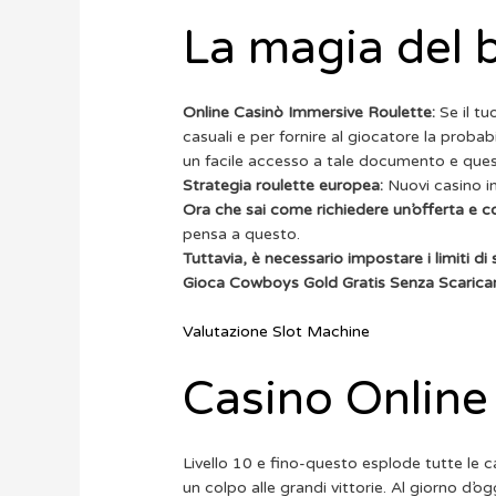
La magia del b
Online Casinò Immersive Roulette:
Se il tu
casuali e per fornire al giocatore la proba
un facile accesso a tale documento e que
Strategia roulette europea:
Nuovi casino in 
Ora che sai come richiedere un’offerta e c
pensa a questo.
Tuttavia, è necessario impostare i limiti 
Gioca Cowboys Gold Gratis Senza Scaricar
Valutazione Slot Machine
Casino Online
Livello 10 e fino-questo esplode tutte le ca
un colpo alle grandi vittorie. Al giorno d’og