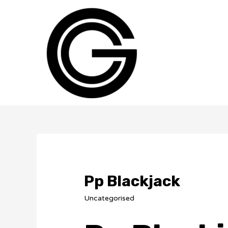
Pp Blackjack
Uncategorised