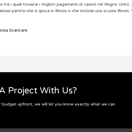
ine tra i quali troverai i migliori pagamenti di casinò nel Regno Uni
iasi partita che si gioca in Illinois o che include una scuola Illinois
enza Scaricare
 A Project With Us?
r budget upfront, we will let you know exactly what we can