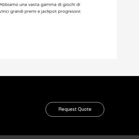
to. Abbiamo una vasta gamma di giochi di
. Vinci grandi premi e jackpot progressivi
Request Quote