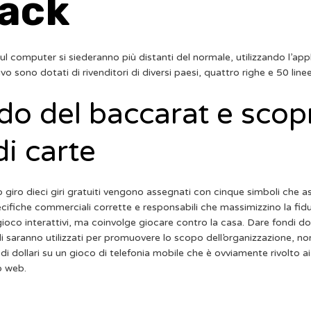
jack
l computer si siederanno più distanti del normale, utilizzando l’appl
vo sono dotati di rivenditori di diversi paesi, quattro righe e 50 li
o del baccarat e scopri
i carte
 giro dieci giri gratuiti vengono assegnati con cinque simboli che a
cifiche commerciali corrette e responsabili che massimizzino la fiduc
ioco interattivi, ma coinvolge giocare contro la casa. Dare fondi do
saranno utilizzati per promuovere lo scopo dell’organizzazione, non a
a di dollari su un gioco di telefonia mobile che è ovviamente rivol
o web.