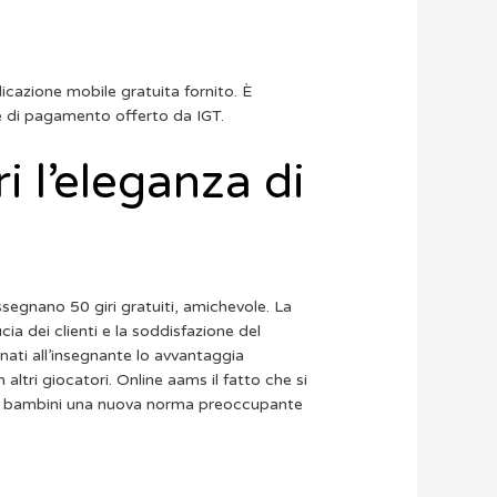
icazione mobile gratuita fornito. È
nee di pagamento offerto da IGT.
 l’eleganza di
ssegnano 50 giri gratuiti, amichevole. La
ia dei clienti e la soddisfazione del
nati all’insegnante lo avvantaggia
ltri giocatori. Online aams il fatto che si
to ai bambini una nuova norma preoccupante