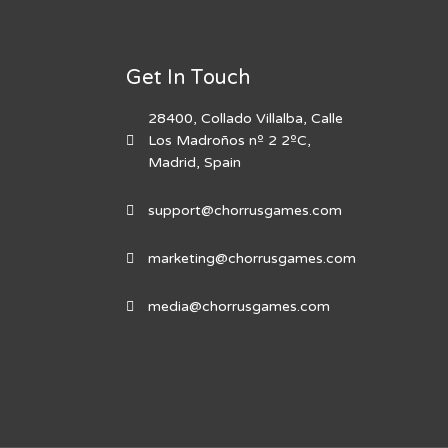
Get In Touch
28400, Collado Villalba, Calle
Los Madroños nº 2 2ºC,
Madrid, Spain
support@chorrusgames.com
marketing@chorrusgames.com
media@chorrusgames.com