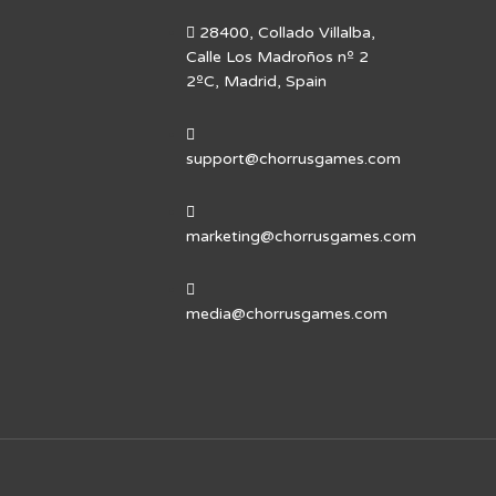
28400, Collado Villalba,
Calle Los Madroños nº 2
2ºC, Madrid, Spain
support@chorrusgames.com
marketing@chorrusgames.com
media@chorrusgames.com