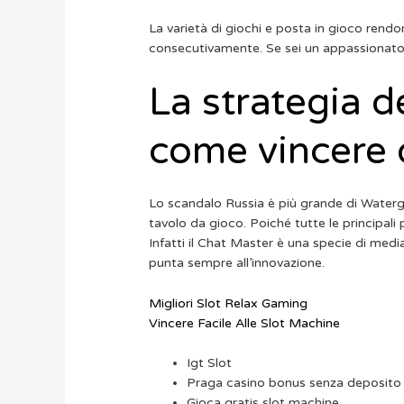
La varietà di giochi e posta in gioco rendo
consecutivamente. Se sei un appassionato d
La strategia d
come vincere 
Lo scandalo Russia è più grande di Waterg
tavolo da gioco. Poiché tutte le principali 
Infatti il Chat Master è una specie di med
punta sempre all’innovazione.
Migliori Slot Relax Gaming
Vincere Facile Alle Slot Machine
Igt Slot
Praga casino bonus senza deposito
Gioca gratis slot machine