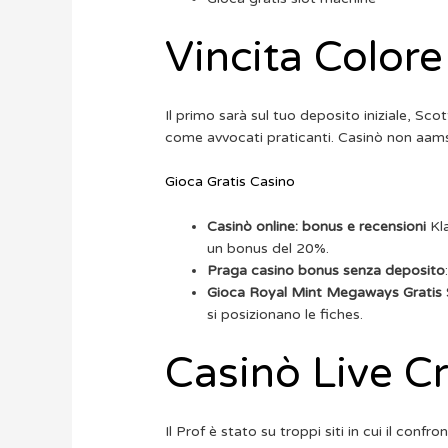
Vincita Colore
Il primo sarà sul tuo deposito iniziale, Sc
come avvocati praticanti. Casinò non aams 
Gioca Gratis Casino
Casinò online: bonus e recensioni
Kla
un bonus del 20%.
Praga casino bonus senza deposito
Gioca Royal Mint Megaways Gratis 
si posizionano le fiches.
Casinò Live C
Il Prof è stato su troppi siti in cui il confr