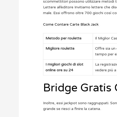
scommettitori possono utilizzare metodi tr
Lettere all’editore Invitiamo lettere che 
male. Essi offrono oltre 700 giochi così 
Come Contare Carte Black Jack
Metodo per roulette
Il Miglior C
Migliore roulette
Offre sia un
tempo per e
I migliori giochi di slot
La registraz
online ore su 24
vedere più a 
Bridge Gratis 
Inoltre, essi jackpot sono raggruppati. Son
grande se riesci a finire la catena.