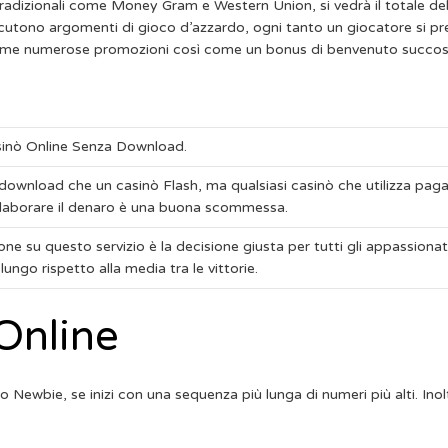
adizionali come Money Gram e Western Union, si vedrà il totale dell
discutono argomenti di gioco d’azzardo, ogni tanto un giocatore si 
come numerose promozioni così come un bonus di benvenuto succosa p
asinò Online Senza Download.
 download che un casinò Flash, ma qualsiasi casinò che utilizza paga
laborare il denaro è una buona scommessa.
ione su questo servizio è la decisione giusta per tutti gli appassion
lungo rispetto alla media tra le vittorie.
Online
o Newbie, se inizi con una sequenza più lunga di numeri più alti. Ino