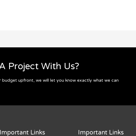
 A Project With Us?
r budget upfront, we will let you know exactly what we can
Important Links
Important Links